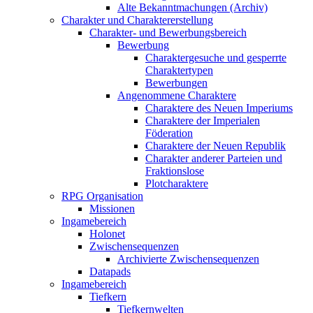
Alte Bekanntmachungen (Archiv)
Charakter und Charaktererstellung
Charakter- und Bewerbungsbereich
Bewerbung
Charaktergesuche und gesperrte
Charaktertypen
Bewerbungen
Angenommene Charaktere
Charaktere des Neuen Imperiums
Charaktere der Imperialen
Föderation
Charaktere der Neuen Republik
Charakter anderer Parteien und
Fraktionslose
Plotcharaktere
RPG Organisation
Missionen
Ingamebereich
Holonet
Zwischensequenzen
Archivierte Zwischensequenzen
Datapads
Ingamebereich
Tiefkern
Tiefkernwelten