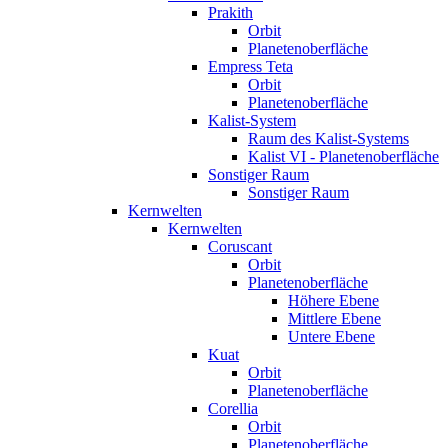
Prakith
Orbit
Planetenoberfläche
Empress Teta
Orbit
Planetenoberfläche
Kalist-System
Raum des Kalist-Systems
Kalist VI - Planetenoberfläche
Sonstiger Raum
Sonstiger Raum
Kernwelten
Kernwelten
Coruscant
Orbit
Planetenoberfläche
Höhere Ebene
Mittlere Ebene
Untere Ebene
Kuat
Orbit
Planetenoberfläche
Corellia
Orbit
Planetenoberfläche