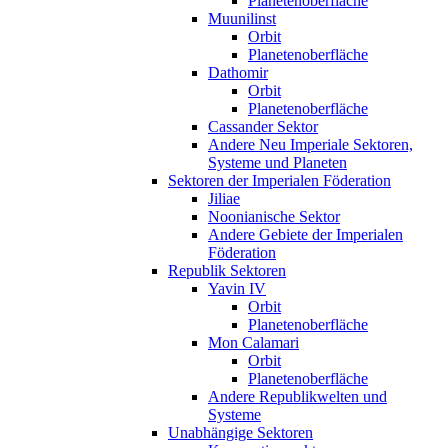
Planetenoberfläche
Muunilinst
Orbit
Planetenoberfläche
Dathomir
Orbit
Planetenoberfläche
Cassander Sektor
Andere Neu Imperiale Sektoren,
Systeme und Planeten
Sektoren der Imperialen Föderation
Jiliae
Noonianische Sektor
Andere Gebiete der Imperialen
Föderation
Republik Sektoren
Yavin IV
Orbit
Planetenoberfläche
Mon Calamari
Orbit
Planetenoberfläche
Andere Republikwelten und
Systeme
Unabhängige Sektoren