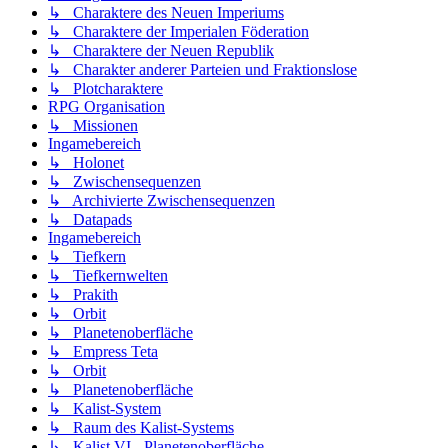
↳ Charaktere des Neuen Imperiums
↳ Charaktere der Imperialen Föderation
↳ Charaktere der Neuen Republik
↳ Charakter anderer Parteien und Fraktionslose
↳ Plotcharaktere
RPG Organisation
↳ Missionen
Ingamebereich
↳ Holonet
↳ Zwischensequenzen
↳ Archivierte Zwischensequenzen
↳ Datapads
Ingamebereich
↳ Tiefkern
↳ Tiefkernwelten
↳ Prakith
↳ Orbit
↳ Planetenoberfläche
↳ Empress Teta
↳ Orbit
↳ Planetenoberfläche
↳ Kalist-System
↳ Raum des Kalist-Systems
↳ Kalist VI - Planetenoberfläche