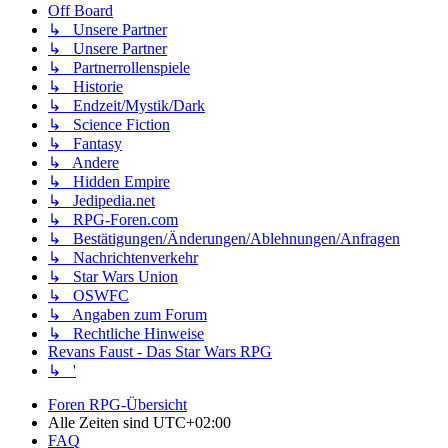
Off Board
↳ Unsere Partner
↳ Unsere Partner
↳ Partnerrollenspiele
↳ Historie
↳ Endzeit/Mystik/Dark
↳ Science Fiction
↳ Fantasy
↳ Andere
↳ Hidden Empire
↳ Jedipedia.net
↳ RPG-Foren.com
↳ Bestätigungen/Änderungen/Ablehnungen/Anfragen
↳ Nachrichtenverkehr
↳ Star Wars Union
↳ OSWFC
↳ Angaben zum Forum
↳ Rechtliche Hinweise
Revans Faust - Das Star Wars RPG
↳ '
Foren RPG-Übersicht
Alle Zeiten sind
UTC+02:00
FAQ