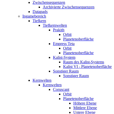
Zwischensequenzen
Archivierte Zwischensequenzen
Datapads
Ingamebereich
Tiefkern
Tiefkernwelten
Prakith
Orbit
Planetenoberfläche
Empress Teta
Orbit
Planetenoberfläche
Kalist-System
Raum des Kalist-Systems
Kalist VI - Planetenoberfläche
Sonstiger Raum
Sonstiger Raum
Kernwelten
Kernwelten
Coruscant
Orbit
Planetenoberfläche
Höhere Ebene
Mittlere Ebene
Untere Ebene