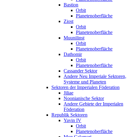
Bastion
Orbit
Planetenoberfläche
Ziost
Orbit
Planetenoberfläche
Muunilinst
Orbit
Planetenoberfläche
Dathomir
Orbit
Planetenoberfläche
Cassander Sektor
Andere Neu Imperiale Sektoren,
Systeme und Planeten
Sektoren der Imperialen Föderation
Jiliae
Noonianische Sektor
Andere Gebiete der Imperialen
Föderation
Republik Sektoren
Yavin IV
Orbit
Planetenoberfläche
Mon Calamari