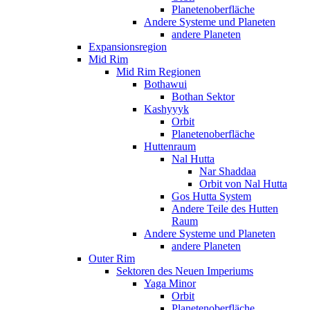
Planetenoberfläche
Andere Systeme und Planeten
andere Planeten
Expansionsregion
Mid Rim
Mid Rim Regionen
Bothawui
Bothan Sektor
Kashyyyk
Orbit
Planetenoberfläche
Huttenraum
Nal Hutta
Nar Shaddaa
Orbit von Nal Hutta
Gos Hutta System
Andere Teile des Hutten
Raum
Andere Systeme und Planeten
andere Planeten
Outer Rim
Sektoren des Neuen Imperiums
Yaga Minor
Orbit
Planetenoberfläche