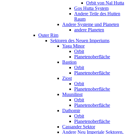
Orbit von Nal Hutta
Gos Hutta System
Andere Teile des Hutten
Raum
Andere Systeme und Planeten
andere Planeten
Outer Rim
Sektoren des Neuen Imperiums
Yaga Minor
Orbit
Planetenoberfläche
Bastion
Orbit
Planetenoberfläche
Ziost
Orbit
Planetenoberfläche
Muunilinst
Orbit
Planetenoberfläche
Dathomir
Orbit
Planetenoberfläche
Cassander Sektor
Andere Neu Imperiale Sektoren,