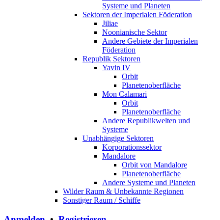
Systeme und Planeten
Sektoren der Imperialen Föderation
Jiliae
Noonianische Sektor
Andere Gebiete der Imperialen
Föderation
Republik Sektoren
Yavin IV
Orbit
Planetenoberfläche
Mon Calamari
Orbit
Planetenoberfläche
Andere Republikwelten und
Systeme
Unabhängige Sektoren
Korporationssektor
Mandalore
Orbit von Mandalore
Planetenoberfläche
Andere Systeme und Planeten
Wilder Raum & Unbekannte Regionen
Sonstiger Raum / Schiffe
Anmelden
•
Registrieren