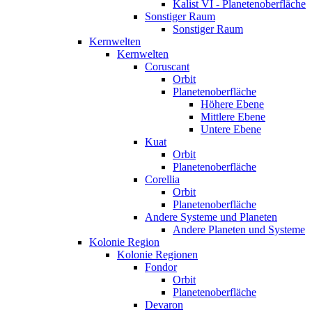
Kalist VI - Planetenoberfläche
Sonstiger Raum
Sonstiger Raum
Kernwelten
Kernwelten
Coruscant
Orbit
Planetenoberfläche
Höhere Ebene
Mittlere Ebene
Untere Ebene
Kuat
Orbit
Planetenoberfläche
Corellia
Orbit
Planetenoberfläche
Andere Systeme und Planeten
Andere Planeten und Systeme
Kolonie Region
Kolonie Regionen
Fondor
Orbit
Planetenoberfläche
Devaron