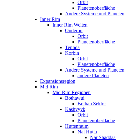
Orbit
Planetenoberfläche
Andere Systeme und Planeten
Inner Rim
Inner Rim Welten
Onderon
Orbit
Planetenoberfläche
Tennda
Korbin
Orbit
Planetenoberfläche
Andere Systeme und Planeten
andere Planeten
Expansionsregion
Mid Rim
Mid Rim Regionen
Bothawui
Bothan Sektor
Kashyyyk
Orbit
Planetenoberfläche
Huttenraum
Nal Hutta
Nar Shaddaa