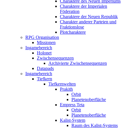
Charaktere des Neuen Imperiums
Charaktere der Imperialen
Föderation
Charaktere der Neuen Republik
Charakter anderer Parteien und
Fraktionslose
Plotcharaktere
RPG Organisation
Missionen
Ingamebereich
Holonet
Zwischensequenzen
Archivierte Zwischensequenzen
Datapads
Ingamebereich
Tiefkern
Tiefkernwelten
Prakith
Orbit
Planetenoberfläche
Empress Teta
Orbit
Planetenoberfläche
Kalist-System
Raum des Kalist-Systems