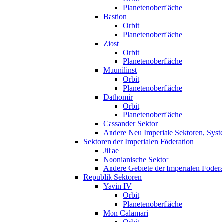
Planetenoberfläche
Bastion
Orbit
Planetenoberfläche
Ziost
Orbit
Planetenoberfläche
Muunilinst
Orbit
Planetenoberfläche
Dathomir
Orbit
Planetenoberfläche
Cassander Sektor
Andere Neu Imperiale Sektoren, Syst
Sektoren der Imperialen Föderation
Jiliae
Noonianische Sektor
Andere Gebiete der Imperialen Föder
Republik Sektoren
Yavin IV
Orbit
Planetenoberfläche
Mon Calamari
Orbit