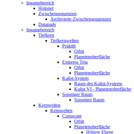
Ingamebereich
Holonet
Zwischensequenzen
Archivierte Zwischensequenzen
Datapads
Ingamebereich
Tiefkern
Tiefkernwelten
Prakith
Orbit
Planetenoberfläche
Empress Teta
Orbit
Planetenoberfläche
Kalist-System
Raum des Kalist-Systems
Kalist VI - Planetenoberfläche
Sonstiger Raum
Sonstiger Raum
Kernwelten
Kernwelten
Coruscant
Orbit
Planetenoberfläche
Höhere Ebene