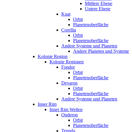
Mittlere Ebene
Untere Ebene
Kuat
Orbit
Planetenoberfläche
Corellia
Orbit
Planetenoberfläche
Andere Systeme und Planeten
Andere Planeten und Systeme
Kolonie Region
Kolonie Regionen
Fondor
Orbit
Planetenoberfläche
Devaron
Orbit
Planetenoberfläche
Andere Systeme und Planeten
Inner Rim
Inner Rim Welten
Onderon
Orbit
Planetenoberfläche
Tennda