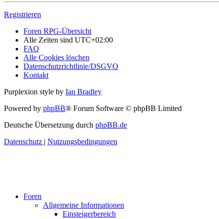
Registrieren
Foren RPG-Übersicht
Alle Zeiten sind
UTC+02:00
FAQ
Alle Cookies löschen
Datenschutzrichtlinie/DSGVO
Kontakt
Purplexion style by
Ian Bradley
Powered by
phpBB
® Forum Software © phpBB Limited
Deutsche Übersetzung durch
phpBB.de
Datenschutz
|
Nutzungsbedingungen
Foren
Allgemeine Informationen
Einsteigerbereich