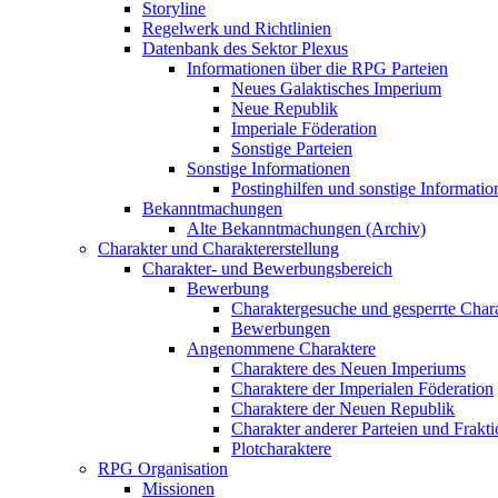
Storyline
Regelwerk und Richtlinien
Datenbank des Sektor Plexus
Informationen über die RPG Parteien
Neues Galaktisches Imperium
Neue Republik
Imperiale Föderation
Sonstige Parteien
Sonstige Informationen
Postinghilfen und sonstige Informatio
Bekanntmachungen
Alte Bekanntmachungen (Archiv)
Charakter und Charaktererstellung
Charakter- und Bewerbungsbereich
Bewerbung
Charaktergesuche und gesperrte Char
Bewerbungen
Angenommene Charaktere
Charaktere des Neuen Imperiums
Charaktere der Imperialen Föderation
Charaktere der Neuen Republik
Charakter anderer Parteien und Frakti
Plotcharaktere
RPG Organisation
Missionen