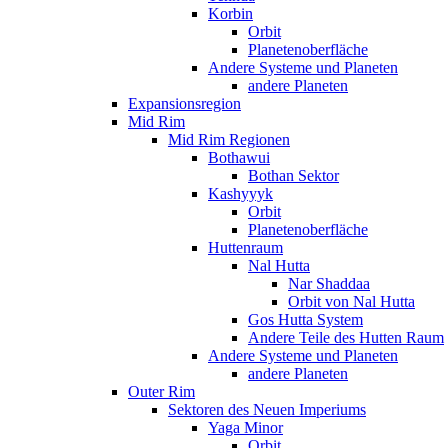
Korbin
Orbit
Planetenoberfläche
Andere Systeme und Planeten
andere Planeten
Expansionsregion
Mid Rim
Mid Rim Regionen
Bothawui
Bothan Sektor
Kashyyyk
Orbit
Planetenoberfläche
Huttenraum
Nal Hutta
Nar Shaddaa
Orbit von Nal Hutta
Gos Hutta System
Andere Teile des Hutten Raum
Andere Systeme und Planeten
andere Planeten
Outer Rim
Sektoren des Neuen Imperiums
Yaga Minor
Orbit