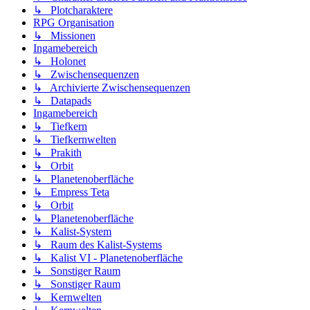
↳ Plotcharaktere
RPG Organisation
↳ Missionen
Ingamebereich
↳ Holonet
↳ Zwischensequenzen
↳ Archivierte Zwischensequenzen
↳ Datapads
Ingamebereich
↳ Tiefkern
↳ Tiefkernwelten
↳ Prakith
↳ Orbit
↳ Planetenoberfläche
↳ Empress Teta
↳ Orbit
↳ Planetenoberfläche
↳ Kalist-System
↳ Raum des Kalist-Systems
↳ Kalist VI - Planetenoberfläche
↳ Sonstiger Raum
↳ Sonstiger Raum
↳ Kernwelten