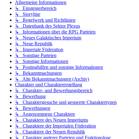
Allgemeine Informationen
↳ Einsteigerbereich
↳ Storyline
↳ Regelwerk und Richtlinien
↳ Datenbank des Sektor Plexus
↳ Informationen über die RPG Parteien
↳ Neues Galaktisches Imperium
↳ Neue Republik
↳ Imperiale Föderation
↳ Sonstige Parteien
↳ Sonstige Informationen
↳ Postinghilfen und sonstige Informationen
↳ Bekanntmachungen
↳ Alte Bekanntmachungen (Archiv)
Charakter und Charaktererstellung
↳ Charakter- und Bewerbungsbereich
↳ Bewerbung
↳ Charaktergesuche und gesperrte Charaktertypen
↳ Bewerbungen
↳ Angenommene Charaktere
↳ Charaktere des Neuen Imperiums
↳ Charaktere der Imperialen Föderation
↳ Charaktere der Neuen Republik
↳ Charakter anderer Parteien und Fraktionslose