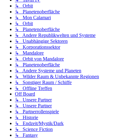
↳ Orbit
↳ Planetenoberfläche
↳ Mon Calamari
↳ Orbit
↳ Planetenoberfläche
↳ Andere Republikwelten und Systeme
↳ Unabhängige Sektoren
↳ Korporationssektor
↳ Mandalore
↳ Orbit von Mandalore
↳ Planetenoberfläche
↳ Andere Systeme und Planeten
↳ Wilder Raum & Unbekannte Regionen
↳ Sonstiger Raum / Schiffe
↳ Offline Treffen
Off Board
↳ Unsere Partner
↳ Unsere Partner
↳ Partnerrollenspiele
↳ Historie
↳ Endzeit/Mystik/Dark
↳ Science Fiction
↳ Fantasy