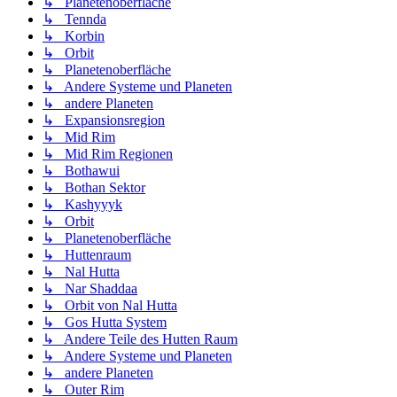
↳ Planetenoberfläche
↳ Tennda
↳ Korbin
↳ Orbit
↳ Planetenoberfläche
↳ Andere Systeme und Planeten
↳ andere Planeten
↳ Expansionsregion
↳ Mid Rim
↳ Mid Rim Regionen
↳ Bothawui
↳ Bothan Sektor
↳ Kashyyyk
↳ Orbit
↳ Planetenoberfläche
↳ Huttenraum
↳ Nal Hutta
↳ Nar Shaddaa
↳ Orbit von Nal Hutta
↳ Gos Hutta System
↳ Andere Teile des Hutten Raum
↳ Andere Systeme und Planeten
↳ andere Planeten
↳ Outer Rim