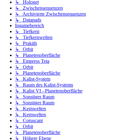
↳ Holonet
↳ Zwischensequenzen
↳ Archivierte Zwischensequenzen
↳ Datapads
Ingamebereich
↳ Tiefkern
↳ Tiefkernwelten
↳ Prakith
↳ Orbit
↳ Planetenoberfläche
↳ Empress Teta
↳ Orbit
↳ Planetenoberfläche
↳ Kalist-System
↳ Raum des Kalist-Systems
↳ Kalist VI - Planetenoberfläche
↳ Sonstiger Raum
↳ Sonstiger Raum
↳ Kernwelten
↳ Kernwelten
↳ Coruscant
↳ Orbit
↳ Planetenoberfläche
↳ Höhere Ebene