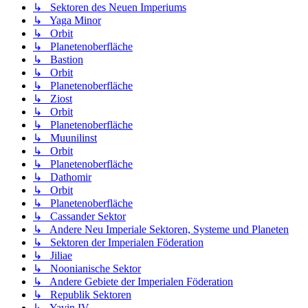
↳ Sektoren des Neuen Imperiums
↳ Yaga Minor
↳ Orbit
↳ Planetenoberfläche
↳ Bastion
↳ Orbit
↳ Planetenoberfläche
↳ Ziost
↳ Orbit
↳ Planetenoberfläche
↳ Muunilinst
↳ Orbit
↳ Planetenoberfläche
↳ Dathomir
↳ Orbit
↳ Planetenoberfläche
↳ Cassander Sektor
↳ Andere Neu Imperiale Sektoren, Systeme und Planeten
↳ Sektoren der Imperialen Föderation
↳ Jiliae
↳ Noonianische Sektor
↳ Andere Gebiete der Imperialen Föderation
↳ Republik Sektoren
↳ Yavin IV