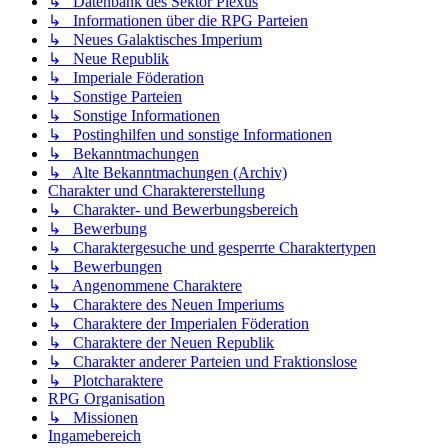
↳ Datenbank des Sektor Plexus
↳ Informationen über die RPG Parteien
↳ Neues Galaktisches Imperium
↳ Neue Republik
↳ Imperiale Föderation
↳ Sonstige Parteien
↳ Sonstige Informationen
↳ Postinghilfen und sonstige Informationen
↳ Bekanntmachungen
↳ Alte Bekanntmachungen (Archiv)
Charakter und Charaktererstellung
↳ Charakter- und Bewerbungsbereich
↳ Bewerbung
↳ Charaktergesuche und gesperrte Charaktertypen
↳ Bewerbungen
↳ Angenommene Charaktere
↳ Charaktere des Neuen Imperiums
↳ Charaktere der Imperialen Föderation
↳ Charaktere der Neuen Republik
↳ Charakter anderer Parteien und Fraktionslose
↳ Plotcharaktere
RPG Organisation
↳ Missionen
Ingamebereich