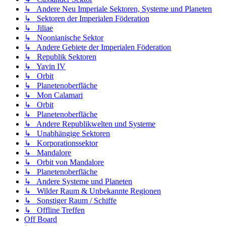
↳ Andere Neu Imperiale Sektoren, Systeme und Planeten
↳ Sektoren der Imperialen Föderation
↳ Jiliae
↳ Noonianische Sektor
↳ Andere Gebiete der Imperialen Föderation
↳ Republik Sektoren
↳ Yavin IV
↳ Orbit
↳ Planetenoberfläche
↳ Mon Calamari
↳ Orbit
↳ Planetenoberfläche
↳ Andere Republikwelten und Systeme
↳ Unabhängige Sektoren
↳ Korporationssektor
↳ Mandalore
↳ Orbit von Mandalore
↳ Planetenoberfläche
↳ Andere Systeme und Planeten
↳ Wilder Raum & Unbekannte Regionen
↳ Sonstiger Raum / Schiffe
↳ Offline Treffen
Off Board