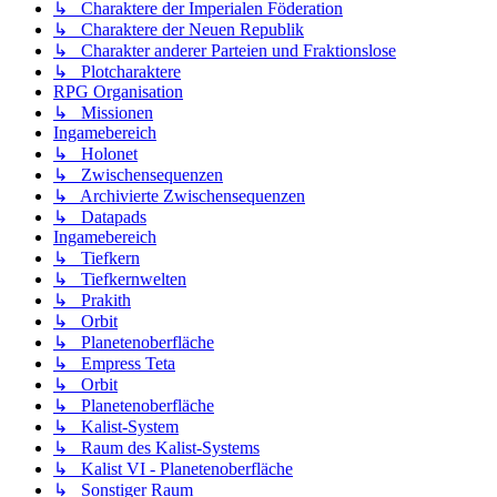
↳ Charaktere der Imperialen Föderation
↳ Charaktere der Neuen Republik
↳ Charakter anderer Parteien und Fraktionslose
↳ Plotcharaktere
RPG Organisation
↳ Missionen
Ingamebereich
↳ Holonet
↳ Zwischensequenzen
↳ Archivierte Zwischensequenzen
↳ Datapads
Ingamebereich
↳ Tiefkern
↳ Tiefkernwelten
↳ Prakith
↳ Orbit
↳ Planetenoberfläche
↳ Empress Teta
↳ Orbit
↳ Planetenoberfläche
↳ Kalist-System
↳ Raum des Kalist-Systems
↳ Kalist VI - Planetenoberfläche
↳ Sonstiger Raum