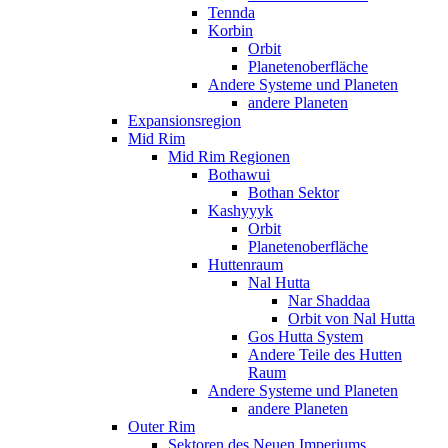
Tennda
Korbin
Orbit
Planetenoberfläche
Andere Systeme und Planeten
andere Planeten
Expansionsregion
Mid Rim
Mid Rim Regionen
Bothawui
Bothan Sektor
Kashyyyk
Orbit
Planetenoberfläche
Huttenraum
Nal Hutta
Nar Shaddaa
Orbit von Nal Hutta
Gos Hutta System
Andere Teile des Hutten
Raum
Andere Systeme und Planeten
andere Planeten
Outer Rim
Sektoren des Neuen Imperiums