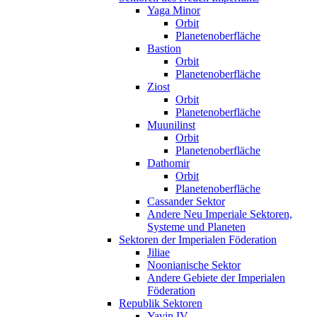
Yaga Minor
Orbit
Planetenoberfläche
Bastion
Orbit
Planetenoberfläche
Ziost
Orbit
Planetenoberfläche
Muunilinst
Orbit
Planetenoberfläche
Dathomir
Orbit
Planetenoberfläche
Cassander Sektor
Andere Neu Imperiale Sektoren,
Systeme und Planeten
Sektoren der Imperialen Föderation
Jiliae
Noonianische Sektor
Andere Gebiete der Imperialen
Föderation
Republik Sektoren
Yavin IV