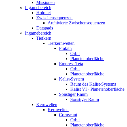
Missionen
Ingamebereich
Holonet
Zwischensequenzen
Archivierte Zwischensequenzen
Datapads
Ingamebereich
Tiefkern
Tiefkernwelten
Prakith
Orbit
Planetenoberfläche
Empress Teta
Orbit
Planetenoberfläche
Kalist-System
Raum des Kalist-Systems
Kalist VI - Planetenoberfläche
Sonstiger Raum
Sonstiger Raum
Kernwelten
Kernwelten
Coruscant
Orbit
Planetenoberfläche