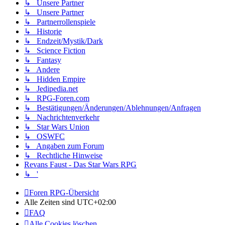
↳ Unsere Partner
↳ Unsere Partner
↳ Partnerrollenspiele
↳ Historie
↳ Endzeit/Mystik/Dark
↳ Science Fiction
↳ Fantasy
↳ Andere
↳ Hidden Empire
↳ Jedipedia.net
↳ RPG-Foren.com
↳ Bestätigungen/Änderungen/Ablehnungen/Anfragen
↳ Nachrichtenverkehr
↳ Star Wars Union
↳ OSWFC
↳ Angaben zum Forum
↳ Rechtliche Hinweise
Revans Faust - Das Star Wars RPG
↳ '
Foren RPG-Übersicht
Alle Zeiten sind
UTC+02:00
FAQ
Alle Cookies löschen