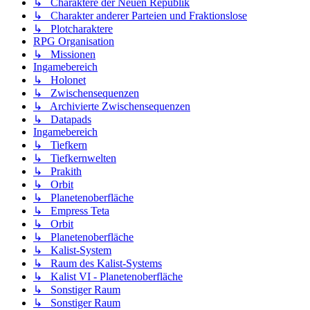
↳ Charaktere der Neuen Republik
↳ Charakter anderer Parteien und Fraktionslose
↳ Plotcharaktere
RPG Organisation
↳ Missionen
Ingamebereich
↳ Holonet
↳ Zwischensequenzen
↳ Archivierte Zwischensequenzen
↳ Datapads
Ingamebereich
↳ Tiefkern
↳ Tiefkernwelten
↳ Prakith
↳ Orbit
↳ Planetenoberfläche
↳ Empress Teta
↳ Orbit
↳ Planetenoberfläche
↳ Kalist-System
↳ Raum des Kalist-Systems
↳ Kalist VI - Planetenoberfläche
↳ Sonstiger Raum
↳ Sonstiger Raum