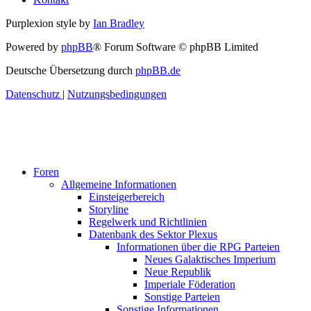
Purplexion style by
Ian Bradley
Powered by
phpBB
® Forum Software © phpBB Limited
Deutsche Übersetzung durch
phpBB.de
Datenschutz
|
Nutzungsbedingungen
Foren
Allgemeine Informationen
Einsteigerbereich
Storyline
Regelwerk und Richtlinien
Datenbank des Sektor Plexus
Informationen über die RPG Parteien
Neues Galaktisches Imperium
Neue Republik
Imperiale Föderation
Sonstige Parteien
Sonstige Informationen