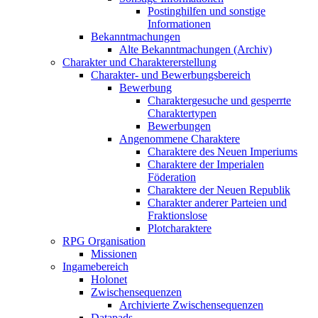
Postinghilfen und sonstige
Informationen
Bekanntmachungen
Alte Bekanntmachungen (Archiv)
Charakter und Charaktererstellung
Charakter- und Bewerbungsbereich
Bewerbung
Charaktergesuche und gesperrte
Charaktertypen
Bewerbungen
Angenommene Charaktere
Charaktere des Neuen Imperiums
Charaktere der Imperialen
Föderation
Charaktere der Neuen Republik
Charakter anderer Parteien und
Fraktionslose
Plotcharaktere
RPG Organisation
Missionen
Ingamebereich
Holonet
Zwischensequenzen
Archivierte Zwischensequenzen
Datapads