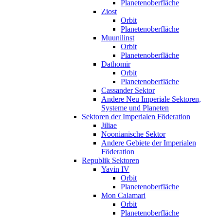
Planetenoberfläche
Ziost
Orbit
Planetenoberfläche
Muunilinst
Orbit
Planetenoberfläche
Dathomir
Orbit
Planetenoberfläche
Cassander Sektor
Andere Neu Imperiale Sektoren,
Systeme und Planeten
Sektoren der Imperialen Föderation
Jiliae
Noonianische Sektor
Andere Gebiete der Imperialen
Föderation
Republik Sektoren
Yavin IV
Orbit
Planetenoberfläche
Mon Calamari
Orbit
Planetenoberfläche