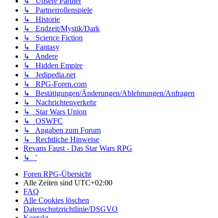
↳ Unsere Partner
↳ Partnerrollenspiele
↳ Historie
↳ Endzeit/Mystik/Dark
↳ Science Fiction
↳ Fantasy
↳ Andere
↳ Hidden Empire
↳ Jedipedia.net
↳ RPG-Foren.com
↳ Bestätigungen/Änderungen/Ablehnungen/Anfragen
↳ Nachrichtenverkehr
↳ Star Wars Union
↳ OSWFC
↳ Angaben zum Forum
↳ Rechtliche Hinweise
Revans Faust - Das Star Wars RPG
↳ '
Foren RPG-Übersicht
Alle Zeiten sind
UTC+02:00
FAQ
Alle Cookies löschen
Datenschutzrichtlinie/DSGVO
Kontakt