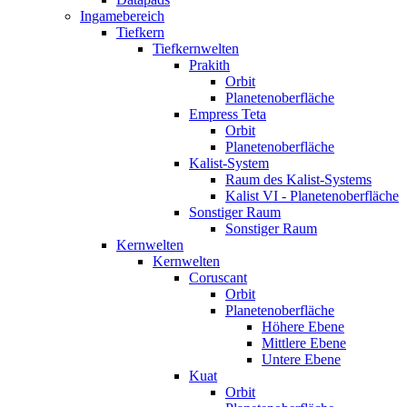
Ingamebereich
Tiefkern
Tiefkernwelten
Prakith
Orbit
Planetenoberfläche
Empress Teta
Orbit
Planetenoberfläche
Kalist-System
Raum des Kalist-Systems
Kalist VI - Planetenoberfläche
Sonstiger Raum
Sonstiger Raum
Kernwelten
Kernwelten
Coruscant
Orbit
Planetenoberfläche
Höhere Ebene
Mittlere Ebene
Untere Ebene
Kuat
Orbit