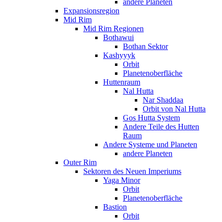
andere Planeten
Expansionsregion
Mid Rim
Mid Rim Regionen
Bothawui
Bothan Sektor
Kashyyyk
Orbit
Planetenoberfläche
Huttenraum
Nal Hutta
Nar Shaddaa
Orbit von Nal Hutta
Gos Hutta System
Andere Teile des Hutten
Raum
Andere Systeme und Planeten
andere Planeten
Outer Rim
Sektoren des Neuen Imperiums
Yaga Minor
Orbit
Planetenoberfläche
Bastion
Orbit