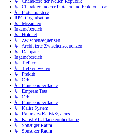
↳ Charaktere der Neuen Republik
↳ Charakter anderer Parteien und Fraktionslose
↳ Plotcharaktere
RPG Organisation
↳ Missionen
Ingamebereich
↳ Holonet
↳ Zwischensequenzen
↳ Archivierte Zwischensequenzen
↳ Datapads
Ingamebereich
↳ Tiefkern
↳ Tiefkernwelten
↳ Prakith
↳ Orbit
↳ Planetenoberfläche
↳ Empress Teta
↳ Orbit
↳ Planetenoberfläche
↳ Kalist-System
↳ Raum des Kalist-Systems
↳ Kalist VI - Planetenoberfläche
↳ Sonstiger Raum
↳ Sonstiger Raum