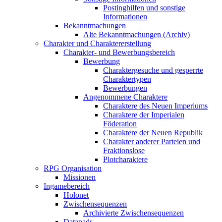
Postinghilfen und sonstige
Informationen
Bekanntmachungen
Alte Bekanntmachungen (Archiv)
Charakter und Charaktererstellung
Charakter- und Bewerbungsbereich
Bewerbung
Charaktergesuche und gesperrte
Charaktertypen
Bewerbungen
Angenommene Charaktere
Charaktere des Neuen Imperiums
Charaktere der Imperialen
Föderation
Charaktere der Neuen Republik
Charakter anderer Parteien und
Fraktionslose
Plotcharaktere
RPG Organisation
Missionen
Ingamebereich
Holonet
Zwischensequenzen
Archivierte Zwischensequenzen
Datapads