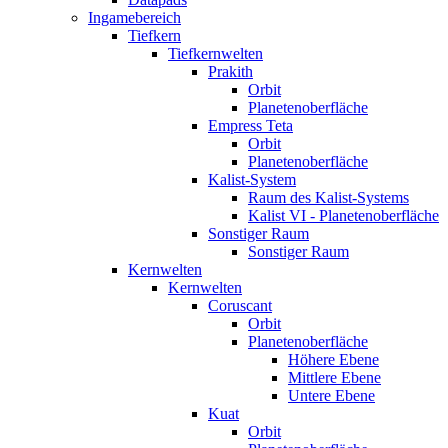
Ingamebereich
Tiefkern
Tiefkernwelten
Prakith
Orbit
Planetenoberfläche
Empress Teta
Orbit
Planetenoberfläche
Kalist-System
Raum des Kalist-Systems
Kalist VI - Planetenoberfläche
Sonstiger Raum
Sonstiger Raum
Kernwelten
Kernwelten
Coruscant
Orbit
Planetenoberfläche
Höhere Ebene
Mittlere Ebene
Untere Ebene
Kuat
Orbit