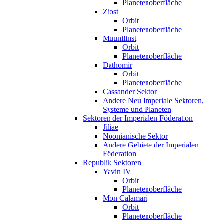
Planetenoberfläche
Ziost
Orbit
Planetenoberfläche
Muunilinst
Orbit
Planetenoberfläche
Dathomir
Orbit
Planetenoberfläche
Cassander Sektor
Andere Neu Imperiale Sektoren,
Systeme und Planeten
Sektoren der Imperialen Föderation
Jiliae
Noonianische Sektor
Andere Gebiete der Imperialen
Föderation
Republik Sektoren
Yavin IV
Orbit
Planetenoberfläche
Mon Calamari
Orbit
Planetenoberfläche