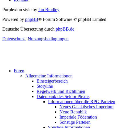
Purplexion style by
Ian Bradley
Powered by
phpBB
® Forum Software © phpBB Limited
Deutsche Übersetzung durch
phpBB.de
Datenschutz
|
Nutzungsbedingungen
Foren
Allgemeine Informationen
Einsteigerbereich
Storyline
Regelwerk und Richtlinien
Datenbank des Sektor Plexus
Informationen über die RPG Parteien
Neues Galaktisches Imperium
Neue Republik
Imperiale Föderation
Sonstige Parteien
Sonstige Informationen