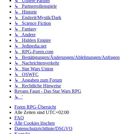
↳ Unsere Partner
↳ Partnerrollenspiele
↳ Historie
↳ Endzeit/Mystik/Dark
↳ Science Fiction
↳ Fantasy
↳ Andere
↳ Hidden Empire
↳ Jedipedia.net
↳ RPG-Foren.com
↳ Bestätigungen/Änderungen/Ablehnungen/Anfragen
↳ Nachrichtenverkehr
↳ Star Wars Union
↳ OSWFC
↳ Angaben zum Forum
↳ Rechtliche Hinweise
Revans Faust - Das Star Wars RPG
↳ '
Foren RPG-Übersicht
Alle Zeiten sind
UTC+02:00
FAQ
Alle Cookies löschen
Datenschutzrichtlinie/DSGVO
Kontakt