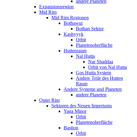
andere Planeten
Expansionsregion
Mid Rim
Mid Rim Regionen
Bothawui
Bothan Sektor
Kashyyyk
Orbit
Planetenoberfläche
Huttenraum
Nal Hutta
Nar Shaddaa
Orbit von Nal Hutta
Gos Hutta System
Andere Teile des Hutten
Raum
Andere Systeme und Planeten
andere Planeten
Outer Rim
Sektoren des Neuen Imperiums
Yaga Minor
Orbit
Planetenoberfläche
Bastion
Orbit