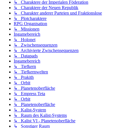
↳ Charaktere der Imperialen Föderation
↳ Charaktere der Neuen Republik
↳ Charakter anderer Parteien und Fraktionslose
↳ Plotcharaktere
RPG Organisation
↳ Missionen
Ingamebereich
↳ Holonet
↳ Zwischensequenzen
↳ Archivierte Zwischensequenzen
↳ Datapads
Ingamebereich
↳ Tiefkern
↳ Tiefkernwelten
↳ Prakith
↳ Orbit
↳ Planetenoberfläche
↳ Empress Teta
↳ Orbit
↳ Planetenoberfläche
↳ Kalist-System
↳ Raum des Kalist-Systems
↳ Kalist VI - Planetenoberfläche
↳ Sonstiger Raum