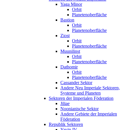
Yaga Minor
Orbit
Planetenoberfläche
Bastion
Orbit
Planetenoberfläche
Ziost
Orbit
Planetenoberfläche
Muunilinst
Orbit
Planetenoberfläche
Dathomir
Orbit
Planetenoberfläche
Cassander Sektor
Andere Neu Imperiale Sektoren,
Systeme und Planeten
Sektoren der Imperialen Föderation
Jiliae
Noonianische Sektor
Andere Gebiete der Imperialen
Föderation
Republik Sektoren
Yavin IV