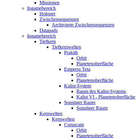
Missionen
Ingamebereich
Holonet
Zwischensequenzen
Archivierte Zwischensequenzen
Datapads
Ingamebereich
Tiefkern
Tiefkernwelten
Prakith
Orbit
Planetenoberfläche
Empress Teta
Orbit
Planetenoberfläche
Kalist-System
Raum des Kalist-Systems
Kalist VI - Planetenoberfläche
Sonstiger Raum
Sonstiger Raum
Kernwelten
Kernwelten
Coruscant
Orbit
Planetenoberfläche