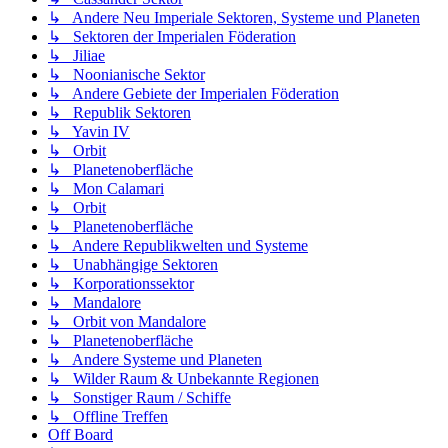
↳ Andere Neu Imperiale Sektoren, Systeme und Planeten
↳ Sektoren der Imperialen Föderation
↳ Jiliae
↳ Noonianische Sektor
↳ Andere Gebiete der Imperialen Föderation
↳ Republik Sektoren
↳ Yavin IV
↳ Orbit
↳ Planetenoberfläche
↳ Mon Calamari
↳ Orbit
↳ Planetenoberfläche
↳ Andere Republikwelten und Systeme
↳ Unabhängige Sektoren
↳ Korporationssektor
↳ Mandalore
↳ Orbit von Mandalore
↳ Planetenoberfläche
↳ Andere Systeme und Planeten
↳ Wilder Raum & Unbekannte Regionen
↳ Sonstiger Raum / Schiffe
↳ Offline Treffen
Off Board