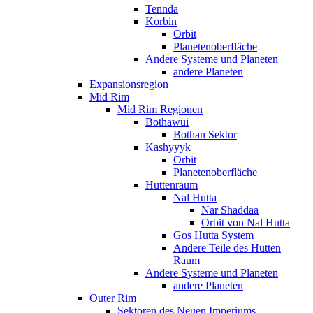
Tennda
Korbin
Orbit
Planetenoberfläche
Andere Systeme und Planeten
andere Planeten
Expansionsregion
Mid Rim
Mid Rim Regionen
Bothawui
Bothan Sektor
Kashyyyk
Orbit
Planetenoberfläche
Huttenraum
Nal Hutta
Nar Shaddaa
Orbit von Nal Hutta
Gos Hutta System
Andere Teile des Hutten
Raum
Andere Systeme und Planeten
andere Planeten
Outer Rim
Sektoren des Neuen Imperiums