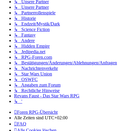
↳ Unsere Partner
↳ Unsere Partner
↳ Partnerrollenspiele
↳ Historie
↳ Endzeit/Mystik/Dark
↳ Science Fiction
↳ Fantasy
↳ Andere
↳ Hidden Empire
↳ Jedipedia.net
↳ RPG-Foren.com
↳ Bestätigungen/Änderungen/Ablehnungen/Anfragen
↳ Nachrichtenverkehr
↳ Star Wars Union
↳ OSWFC
↳ Angaben zum Forum
↳ Rechtliche Hinweise
Revans Faust - Das Star Wars RPG
↳ '
Foren RPG-Übersicht
Alle Zeiten sind
UTC+02:00
FAQ
Alle Cookies löschen