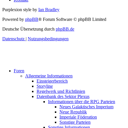
Purplexion style by
Ian Bradley
Powered by
phpBB
® Forum Software © phpBB Limited
Deutsche Übersetzung durch
phpBB.de
Datenschutz
|
Nutzungsbedingungen
Foren
Allgemeine Informationen
Einsteigerbereich
Storyline
Regelwerk und Richtlinien
Datenbank des Sektor Plexus
Informationen über die RPG Parteien
Neues Galaktisches Imperium
Neue Republik
Imperiale Föderation
Sonstige Parteien
Sonstige Informationen