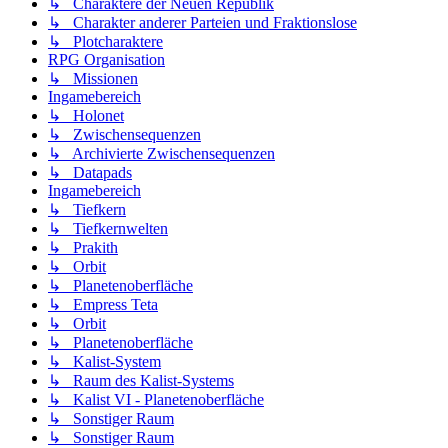
↳ Charaktere der Neuen Republik
↳ Charakter anderer Parteien und Fraktionslose
↳ Plotcharaktere
RPG Organisation
↳ Missionen
Ingamebereich
↳ Holonet
↳ Zwischensequenzen
↳ Archivierte Zwischensequenzen
↳ Datapads
Ingamebereich
↳ Tiefkern
↳ Tiefkernwelten
↳ Prakith
↳ Orbit
↳ Planetenoberfläche
↳ Empress Teta
↳ Orbit
↳ Planetenoberfläche
↳ Kalist-System
↳ Raum des Kalist-Systems
↳ Kalist VI - Planetenoberfläche
↳ Sonstiger Raum
↳ Sonstiger Raum