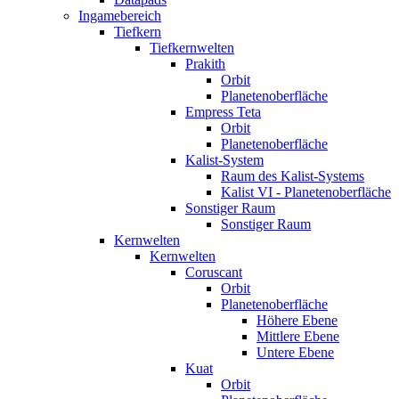
Ingamebereich
Tiefkern
Tiefkernwelten
Prakith
Orbit
Planetenoberfläche
Empress Teta
Orbit
Planetenoberfläche
Kalist-System
Raum des Kalist-Systems
Kalist VI - Planetenoberfläche
Sonstiger Raum
Sonstiger Raum
Kernwelten
Kernwelten
Coruscant
Orbit
Planetenoberfläche
Höhere Ebene
Mittlere Ebene
Untere Ebene
Kuat
Orbit