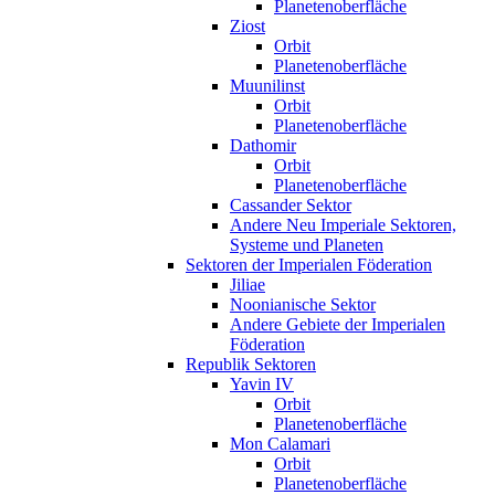
Planetenoberfläche
Ziost
Orbit
Planetenoberfläche
Muunilinst
Orbit
Planetenoberfläche
Dathomir
Orbit
Planetenoberfläche
Cassander Sektor
Andere Neu Imperiale Sektoren,
Systeme und Planeten
Sektoren der Imperialen Föderation
Jiliae
Noonianische Sektor
Andere Gebiete der Imperialen
Föderation
Republik Sektoren
Yavin IV
Orbit
Planetenoberfläche
Mon Calamari
Orbit
Planetenoberfläche