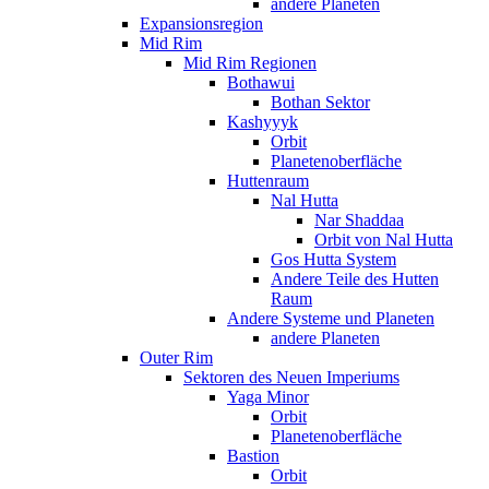
andere Planeten
Expansionsregion
Mid Rim
Mid Rim Regionen
Bothawui
Bothan Sektor
Kashyyyk
Orbit
Planetenoberfläche
Huttenraum
Nal Hutta
Nar Shaddaa
Orbit von Nal Hutta
Gos Hutta System
Andere Teile des Hutten
Raum
Andere Systeme und Planeten
andere Planeten
Outer Rim
Sektoren des Neuen Imperiums
Yaga Minor
Orbit
Planetenoberfläche
Bastion
Orbit