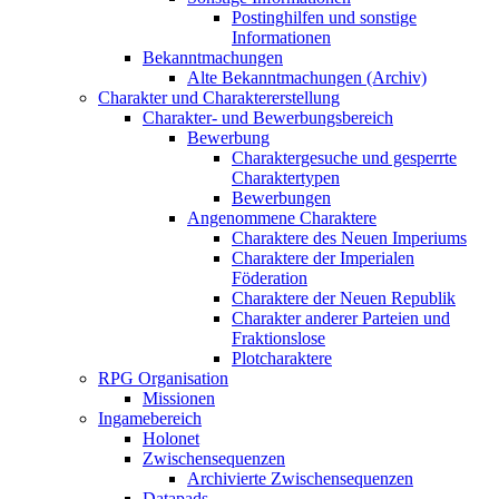
Postinghilfen und sonstige
Informationen
Bekanntmachungen
Alte Bekanntmachungen (Archiv)
Charakter und Charaktererstellung
Charakter- und Bewerbungsbereich
Bewerbung
Charaktergesuche und gesperrte
Charaktertypen
Bewerbungen
Angenommene Charaktere
Charaktere des Neuen Imperiums
Charaktere der Imperialen
Föderation
Charaktere der Neuen Republik
Charakter anderer Parteien und
Fraktionslose
Plotcharaktere
RPG Organisation
Missionen
Ingamebereich
Holonet
Zwischensequenzen
Archivierte Zwischensequenzen
Datapads