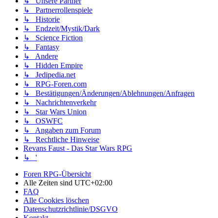
↳ Unsere Partner
↳ Partnerrollenspiele
↳ Historie
↳ Endzeit/Mystik/Dark
↳ Science Fiction
↳ Fantasy
↳ Andere
↳ Hidden Empire
↳ Jedipedia.net
↳ RPG-Foren.com
↳ Bestätigungen/Änderungen/Ablehnungen/Anfragen
↳ Nachrichtenverkehr
↳ Star Wars Union
↳ OSWFC
↳ Angaben zum Forum
↳ Rechtliche Hinweise
Revans Faust - Das Star Wars RPG
↳ '
Foren RPG-Übersicht
Alle Zeiten sind
UTC+02:00
FAQ
Alle Cookies löschen
Datenschutzrichtlinie/DSGVO
Kontakt