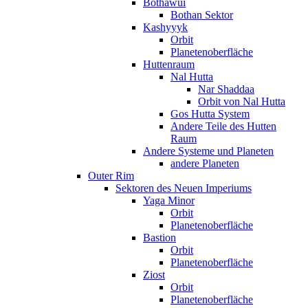
Bothawui
Bothan Sektor
Kashyyyk
Orbit
Planetenoberfläche
Huttenraum
Nal Hutta
Nar Shaddaa
Orbit von Nal Hutta
Gos Hutta System
Andere Teile des Hutten
Raum
Andere Systeme und Planeten
andere Planeten
Outer Rim
Sektoren des Neuen Imperiums
Yaga Minor
Orbit
Planetenoberfläche
Bastion
Orbit
Planetenoberfläche
Ziost
Orbit
Planetenoberfläche