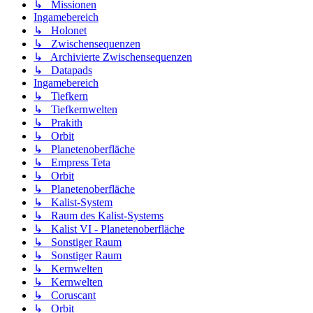
↳ Missionen
Ingamebereich
↳ Holonet
↳ Zwischensequenzen
↳ Archivierte Zwischensequenzen
↳ Datapads
Ingamebereich
↳ Tiefkern
↳ Tiefkernwelten
↳ Prakith
↳ Orbit
↳ Planetenoberfläche
↳ Empress Teta
↳ Orbit
↳ Planetenoberfläche
↳ Kalist-System
↳ Raum des Kalist-Systems
↳ Kalist VI - Planetenoberfläche
↳ Sonstiger Raum
↳ Sonstiger Raum
↳ Kernwelten
↳ Kernwelten
↳ Coruscant
↳ Orbit