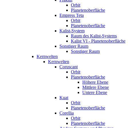
Orbit
Planetenoberfläche
Empress Teta
Orbit
Planetenoberfläche
Kalist-System
Raum des Kalist-Systems
Kalist VI - Planetenoberfläche
Sonstiger Raum
Sonstiger Raum
Kernwelten
Kernwelten
Coruscant
Orbit
Planetenoberfläche
Höhere Ebene
Mittlere Ebene
Untere Ebene
Kuat
Orbit
Planetenoberfläche
Corellia
Orbit
Planetenoberfläche