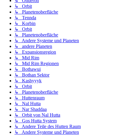
↳ Onderon
↳ Orbit
↳ Planetenoberfläche
↳ Tennda
↳ Korbin
↳ Orbit
↳ Planetenoberfläche
↳ Andere Systeme und Planeten
↳ andere Planeten
↳ Expansionsregion
↳ Mid Rim
↳ Mid Rim Regionen
↳ Bothawui
↳ Bothan Sektor
↳ Kashyyyk
↳ Orbit
↳ Planetenoberfläche
↳ Huttenraum
↳ Nal Hutta
↳ Nar Shaddaa
↳ Orbit von Nal Hutta
↳ Gos Hutta System
↳ Andere Teile des Hutten Raum
↳ Andere Systeme und Planeten