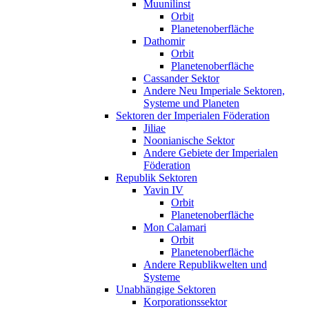
Muunilinst
Orbit
Planetenoberfläche
Dathomir
Orbit
Planetenoberfläche
Cassander Sektor
Andere Neu Imperiale Sektoren,
Systeme und Planeten
Sektoren der Imperialen Föderation
Jiliae
Noonianische Sektor
Andere Gebiete der Imperialen
Föderation
Republik Sektoren
Yavin IV
Orbit
Planetenoberfläche
Mon Calamari
Orbit
Planetenoberfläche
Andere Republikwelten und
Systeme
Unabhängige Sektoren
Korporationssektor