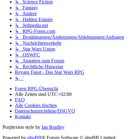
↳ Science Fiction
↳ Fantasy
↳ Andere
↳ Hidden Empire
↳ Jedipedia.net
↳ RPG-Foren.com
↳ Bestätigungen/Änderungen/Ablehnungen/Anfragen
↳ Nachrichtenverkehr
↳ Star Wars Union
↳ OSWFC
↳ Angaben zum Forum
↳ Rechtliche Hinweise
Revans Faust - Das Star Wars RPG
↳ '
Foren RPG-Übersicht
Alle Zeiten sind
UTC+02:00
FAQ
Alle Cookies löschen
Datenschutzrichtlinie/DSGVO
Kontakt
Purplexion style by
Ian Bradley
Powered by
phpBB
® Forum Software © phpBB Limited