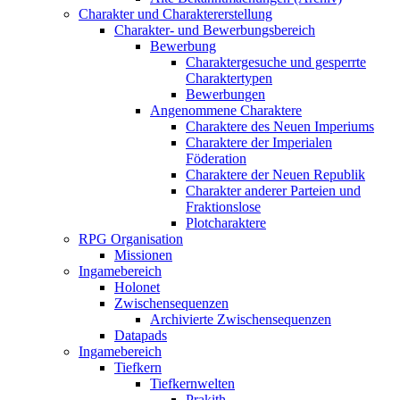
Charakter und Charaktererstellung
Charakter- und Bewerbungsbereich
Bewerbung
Charaktergesuche und gesperrte
Charaktertypen
Bewerbungen
Angenommene Charaktere
Charaktere des Neuen Imperiums
Charaktere der Imperialen
Föderation
Charaktere der Neuen Republik
Charakter anderer Parteien und
Fraktionslose
Plotcharaktere
RPG Organisation
Missionen
Ingamebereich
Holonet
Zwischensequenzen
Archivierte Zwischensequenzen
Datapads
Ingamebereich
Tiefkern
Tiefkernwelten
Prakith