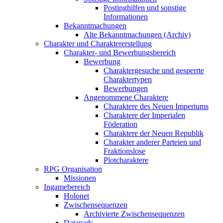
Postinghilfen und sonstige
Informationen
Bekanntmachungen
Alte Bekanntmachungen (Archiv)
Charakter und Charaktererstellung
Charakter- und Bewerbungsbereich
Bewerbung
Charaktergesuche und gesperrte
Charaktertypen
Bewerbungen
Angenommene Charaktere
Charaktere des Neuen Imperiums
Charaktere der Imperialen
Föderation
Charaktere der Neuen Republik
Charakter anderer Parteien und
Fraktionslose
Plotcharaktere
RPG Organisation
Missionen
Ingamebereich
Holonet
Zwischensequenzen
Archivierte Zwischensequenzen
Datapads