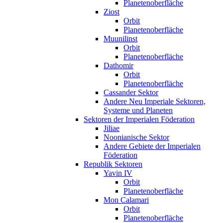
Planetenoberfläche
Ziost
Orbit
Planetenoberfläche
Muunilinst
Orbit
Planetenoberfläche
Dathomir
Orbit
Planetenoberfläche
Cassander Sektor
Andere Neu Imperiale Sektoren,
Systeme und Planeten
Sektoren der Imperialen Föderation
Jiliae
Noonianische Sektor
Andere Gebiete der Imperialen
Föderation
Republik Sektoren
Yavin IV
Orbit
Planetenoberfläche
Mon Calamari
Orbit
Planetenoberfläche