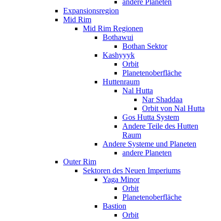
andere Planeten
Expansionsregion
Mid Rim
Mid Rim Regionen
Bothawui
Bothan Sektor
Kashyyyk
Orbit
Planetenoberfläche
Huttenraum
Nal Hutta
Nar Shaddaa
Orbit von Nal Hutta
Gos Hutta System
Andere Teile des Hutten
Raum
Andere Systeme und Planeten
andere Planeten
Outer Rim
Sektoren des Neuen Imperiums
Yaga Minor
Orbit
Planetenoberfläche
Bastion
Orbit