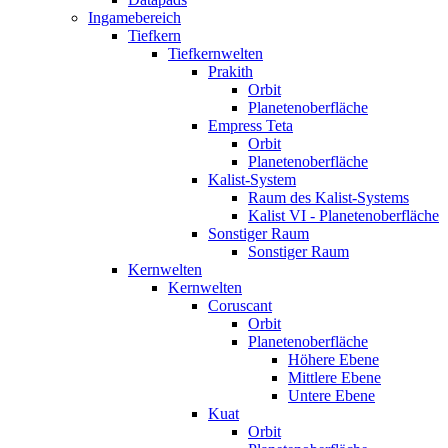
Ingamebereich
Tiefkern
Tiefkernwelten
Prakith
Orbit
Planetenoberfläche
Empress Teta
Orbit
Planetenoberfläche
Kalist-System
Raum des Kalist-Systems
Kalist VI - Planetenoberfläche
Sonstiger Raum
Sonstiger Raum
Kernwelten
Kernwelten
Coruscant
Orbit
Planetenoberfläche
Höhere Ebene
Mittlere Ebene
Untere Ebene
Kuat
Orbit