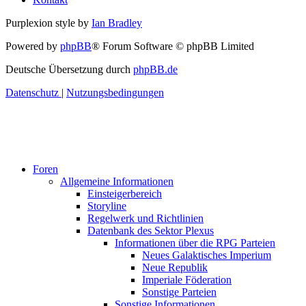
Purplexion style by
Ian Bradley
Powered by
phpBB
® Forum Software © phpBB Limited
Deutsche Übersetzung durch
phpBB.de
Datenschutz
|
Nutzungsbedingungen
Foren
Allgemeine Informationen
Einsteigerbereich
Storyline
Regelwerk und Richtlinien
Datenbank des Sektor Plexus
Informationen über die RPG Parteien
Neues Galaktisches Imperium
Neue Republik
Imperiale Föderation
Sonstige Parteien
Sonstige Informationen