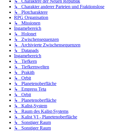
↳ Charaktere der Neuen Republik
↳ Charakter anderer Parteien und Fraktionslose
↳ Plotcharaktere
RPG Organisation
↳ Missionen
Ingamebereich
↳ Holonet
↳ Zwischensequenzen
↳ Archivierte Zwischensequenzen
↳ Datapads
Ingamebereich
↳ Tiefkern
↳ Tiefkernwelten
↳ Prakith
↳ Orbit
↳ Planetenoberfläche
↳ Empress Teta
↳ Orbit
↳ Planetenoberfläche
↳ Kalist-System
↳ Raum des Kalist-Systems
↳ Kalist VI - Planetenoberfläche
↳ Sonstiger Raum
↳ Sonstiger Raum