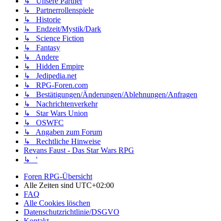
↳ Unsere Partner
↳ Partnerrollenspiele
↳ Historie
↳ Endzeit/Mystik/Dark
↳ Science Fiction
↳ Fantasy
↳ Andere
↳ Hidden Empire
↳ Jedipedia.net
↳ RPG-Foren.com
↳ Bestätigungen/Änderungen/Ablehnungen/Anfragen
↳ Nachrichtenverkehr
↳ Star Wars Union
↳ OSWFC
↳ Angaben zum Forum
↳ Rechtliche Hinweise
Revans Faust - Das Star Wars RPG
↳ '
Foren RPG-Übersicht
Alle Zeiten sind
UTC+02:00
FAQ
Alle Cookies löschen
Datenschutzrichtlinie/DSGVO
Kontakt