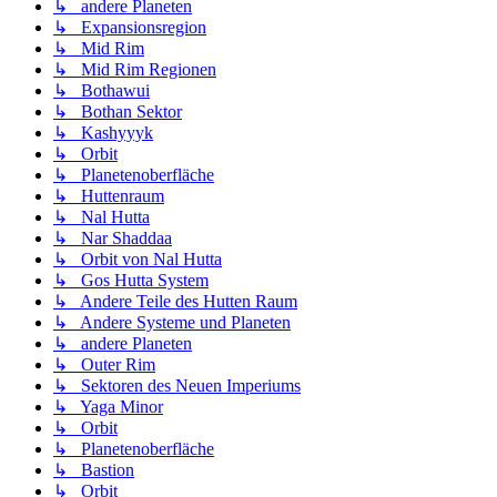
↳ andere Planeten
↳ Expansionsregion
↳ Mid Rim
↳ Mid Rim Regionen
↳ Bothawui
↳ Bothan Sektor
↳ Kashyyyk
↳ Orbit
↳ Planetenoberfläche
↳ Huttenraum
↳ Nal Hutta
↳ Nar Shaddaa
↳ Orbit von Nal Hutta
↳ Gos Hutta System
↳ Andere Teile des Hutten Raum
↳ Andere Systeme und Planeten
↳ andere Planeten
↳ Outer Rim
↳ Sektoren des Neuen Imperiums
↳ Yaga Minor
↳ Orbit
↳ Planetenoberfläche
↳ Bastion
↳ Orbit