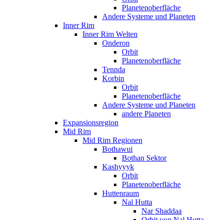
Planetenoberfläche
Andere Systeme und Planeten
Inner Rim
Inner Rim Welten
Onderon
Orbit
Planetenoberfläche
Tennda
Korbin
Orbit
Planetenoberfläche
Andere Systeme und Planeten
andere Planeten
Expansionsregion
Mid Rim
Mid Rim Regionen
Bothawui
Bothan Sektor
Kashyyyk
Orbit
Planetenoberfläche
Huttenraum
Nal Hutta
Nar Shaddaa
Orbit von Nal Hutta