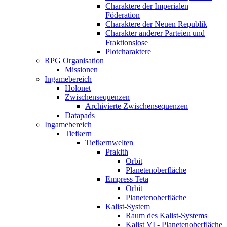
Charaktere der Imperialen
Föderation
Charaktere der Neuen Republik
Charakter anderer Parteien und
Fraktionslose
Plotcharaktere
RPG Organisation
Missionen
Ingamebereich
Holonet
Zwischensequenzen
Archivierte Zwischensequenzen
Datapads
Ingamebereich
Tiefkern
Tiefkernwelten
Prakith
Orbit
Planetenoberfläche
Empress Teta
Orbit
Planetenoberfläche
Kalist-System
Raum des Kalist-Systems
Kalist VI - Planetenoberfläche