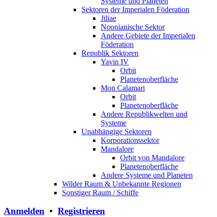
Systeme und Planeten
Sektoren der Imperialen Föderation
Jiliae
Noonianische Sektor
Andere Gebiete der Imperialen
Föderation
Republik Sektoren
Yavin IV
Orbit
Planetenoberfläche
Mon Calamari
Orbit
Planetenoberfläche
Andere Republikwelten und
Systeme
Unabhängige Sektoren
Korporationssektor
Mandalore
Orbit von Mandalore
Planetenoberfläche
Andere Systeme und Planeten
Wilder Raum & Unbekannte Regionen
Sonstiger Raum / Schiffe
Anmelden
•
Registrieren