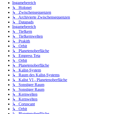
Ingamebereich
↳ Holonet
↳ Zwischensequenzen
↳ Archivierte Zwischensequenzen
↳ Datapads
Ingamebereich
↳ Tiefkern
↳ Tiefkernwelten
↳ Prakith
↳ Orbit
↳ Planetenoberfläche
↳ Empress Teta
↳ Orbit
↳ Planetenoberfläche
↳ Kalist-System
↳ Raum des Kalist-Systems
↳ Kalist VI - Planetenoberfläche
↳ Sonstiger Raum
↳ Sonstiger Raum
↳ Kernwelten
↳ Kernwelten
↳ Coruscant
↳ Orbit
↳ Planetenoberfläche