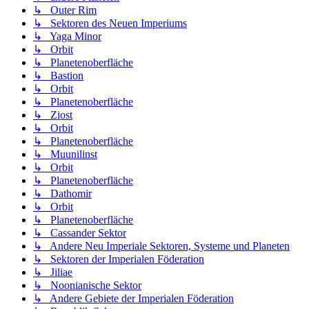
↳ Outer Rim
↳ Sektoren des Neuen Imperiums
↳ Yaga Minor
↳ Orbit
↳ Planetenoberfläche
↳ Bastion
↳ Orbit
↳ Planetenoberfläche
↳ Ziost
↳ Orbit
↳ Planetenoberfläche
↳ Muunilinst
↳ Orbit
↳ Planetenoberfläche
↳ Dathomir
↳ Orbit
↳ Planetenoberfläche
↳ Cassander Sektor
↳ Andere Neu Imperiale Sektoren, Systeme und Planeten
↳ Sektoren der Imperialen Föderation
↳ Jiliae
↳ Noonianische Sektor
↳ Andere Gebiete der Imperialen Föderation