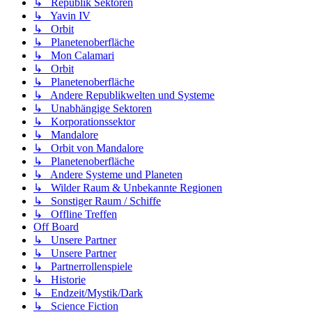
↳ Republik Sektoren
↳ Yavin IV
↳ Orbit
↳ Planetenoberfläche
↳ Mon Calamari
↳ Orbit
↳ Planetenoberfläche
↳ Andere Republikwelten und Systeme
↳ Unabhängige Sektoren
↳ Korporationssektor
↳ Mandalore
↳ Orbit von Mandalore
↳ Planetenoberfläche
↳ Andere Systeme und Planeten
↳ Wilder Raum & Unbekannte Regionen
↳ Sonstiger Raum / Schiffe
↳ Offline Treffen
Off Board
↳ Unsere Partner
↳ Unsere Partner
↳ Partnerrollenspiele
↳ Historie
↳ Endzeit/Mystik/Dark
↳ Science Fiction