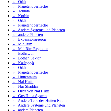
↳ Orbit
↳ Planetenoberfläche
↳ Tennda
↳ Korbin
↳ Orbit
↳ Planetenoberfläche
↳ Andere Systeme und Planeten
↳ andere Planeten
↳ Expansionsregion
↳ Mid Rim
↳ Mid Rim Regionen
↳ Bothawui
↳ Bothan Sektor
↳ Kashyyyk
↳ Orbit
↳ Planetenoberfläche
↳ Huttenraum
↳ Nal Hutta
↳ Nar Shaddaa
↳ Orbit von Nal Hutta
↳ Gos Hutta System
↳ Andere Teile des Hutten Raum
↳ Andere Systeme und Planeten
↳ andere Planeten