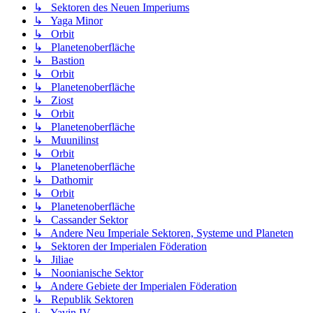
↳ Sektoren des Neuen Imperiums
↳ Yaga Minor
↳ Orbit
↳ Planetenoberfläche
↳ Bastion
↳ Orbit
↳ Planetenoberfläche
↳ Ziost
↳ Orbit
↳ Planetenoberfläche
↳ Muunilinst
↳ Orbit
↳ Planetenoberfläche
↳ Dathomir
↳ Orbit
↳ Planetenoberfläche
↳ Cassander Sektor
↳ Andere Neu Imperiale Sektoren, Systeme und Planeten
↳ Sektoren der Imperialen Föderation
↳ Jiliae
↳ Noonianische Sektor
↳ Andere Gebiete der Imperialen Föderation
↳ Republik Sektoren
↳ Yavin IV