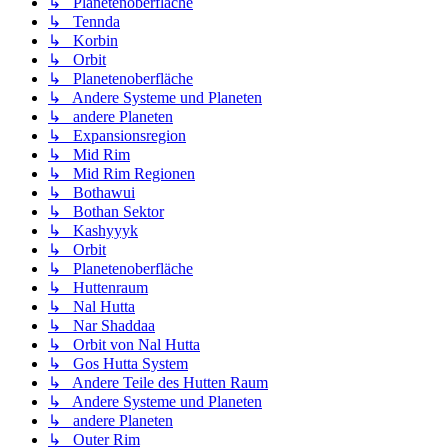
↳ Planetenoberfläche
↳ Tennda
↳ Korbin
↳ Orbit
↳ Planetenoberfläche
↳ Andere Systeme und Planeten
↳ andere Planeten
↳ Expansionsregion
↳ Mid Rim
↳ Mid Rim Regionen
↳ Bothawui
↳ Bothan Sektor
↳ Kashyyyk
↳ Orbit
↳ Planetenoberfläche
↳ Huttenraum
↳ Nal Hutta
↳ Nar Shaddaa
↳ Orbit von Nal Hutta
↳ Gos Hutta System
↳ Andere Teile des Hutten Raum
↳ Andere Systeme und Planeten
↳ andere Planeten
↳ Outer Rim