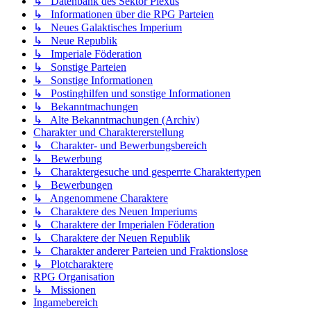
↳ Datenbank des Sektor Plexus
↳ Informationen über die RPG Parteien
↳ Neues Galaktisches Imperium
↳ Neue Republik
↳ Imperiale Föderation
↳ Sonstige Parteien
↳ Sonstige Informationen
↳ Postinghilfen und sonstige Informationen
↳ Bekanntmachungen
↳ Alte Bekanntmachungen (Archiv)
Charakter und Charaktererstellung
↳ Charakter- und Bewerbungsbereich
↳ Bewerbung
↳ Charaktergesuche und gesperrte Charaktertypen
↳ Bewerbungen
↳ Angenommene Charaktere
↳ Charaktere des Neuen Imperiums
↳ Charaktere der Imperialen Föderation
↳ Charaktere der Neuen Republik
↳ Charakter anderer Parteien und Fraktionslose
↳ Plotcharaktere
RPG Organisation
↳ Missionen
Ingamebereich