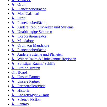
↳ Orbit
↳ Planetenoberfläche
↳ Mon Calamari
↳ Orbit
↳ Planetenoberfläche
↳ Andere Republikwelten und Systeme
↳ Unabhängige Sektoren
↳ Korporationssektor
↳ Mandalore
↳ Orbit von Mandalore
↳ Planetenoberfläche
↳ Andere Systeme und Planeten
↳ Wilder Raum & Unbekannte Regionen
↳ Sonstiger Raum / Schiffe
↳ Offline Treffen
Off Board
↳ Unsere Partner
↳ Unsere Partner
↳ Partnerrollenspiele
↳ Historie
↳ Endzeit/Mystik/Dark
↳ Science Fiction
↳ Fantasy