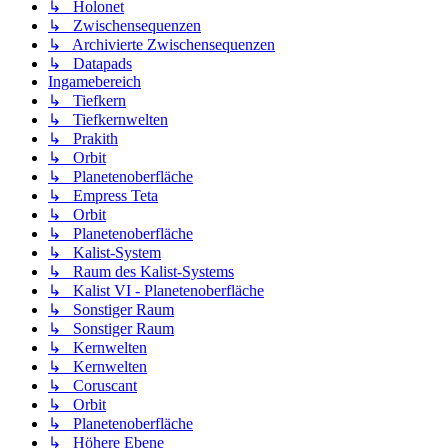
↳ Holonet
↳ Zwischensequenzen
↳ Archivierte Zwischensequenzen
↳ Datapads
Ingamebereich
↳ Tiefkern
↳ Tiefkernwelten
↳ Prakith
↳ Orbit
↳ Planetenoberfläche
↳ Empress Teta
↳ Orbit
↳ Planetenoberfläche
↳ Kalist-System
↳ Raum des Kalist-Systems
↳ Kalist VI - Planetenoberfläche
↳ Sonstiger Raum
↳ Sonstiger Raum
↳ Kernwelten
↳ Kernwelten
↳ Coruscant
↳ Orbit
↳ Planetenoberfläche
↳ Höhere Ebene