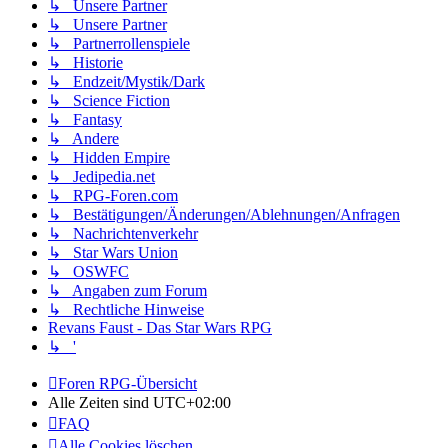
↳ Unsere Partner
↳ Unsere Partner
↳ Partnerrollenspiele
↳ Historie
↳ Endzeit/Mystik/Dark
↳ Science Fiction
↳ Fantasy
↳ Andere
↳ Hidden Empire
↳ Jedipedia.net
↳ RPG-Foren.com
↳ Bestätigungen/Änderungen/Ablehnungen/Anfragen
↳ Nachrichtenverkehr
↳ Star Wars Union
↳ OSWFC
↳ Angaben zum Forum
↳ Rechtliche Hinweise
Revans Faust - Das Star Wars RPG
↳ '
Foren RPG-Übersicht
Alle Zeiten sind
UTC+02:00
FAQ
Alle Cookies löschen