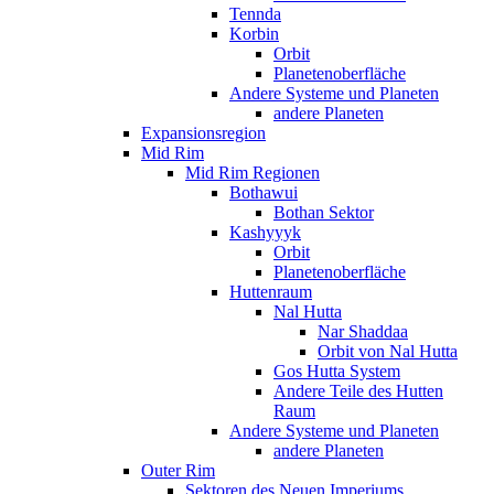
Tennda
Korbin
Orbit
Planetenoberfläche
Andere Systeme und Planeten
andere Planeten
Expansionsregion
Mid Rim
Mid Rim Regionen
Bothawui
Bothan Sektor
Kashyyyk
Orbit
Planetenoberfläche
Huttenraum
Nal Hutta
Nar Shaddaa
Orbit von Nal Hutta
Gos Hutta System
Andere Teile des Hutten
Raum
Andere Systeme und Planeten
andere Planeten
Outer Rim
Sektoren des Neuen Imperiums