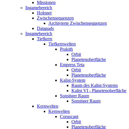
Missionen
Ingamebereich
Holonet
Zwischensequenzen
Archivierte Zwischensequenzen
Datapads
Ingamebereich
Tiefkern
Tiefkernwelten
Prakith
Orbit
Planetenoberfläche
Empress Teta
Orbit
Planetenoberfläche
Kalist-System
Raum des Kalist-Systems
Kalist VI - Planetenoberfläche
Sonstiger Raum
Sonstiger Raum
Kernwelten
Kernwelten
Coruscant
Orbit
Planetenoberfläche