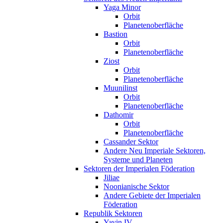
Yaga Minor
Orbit
Planetenoberfläche
Bastion
Orbit
Planetenoberfläche
Ziost
Orbit
Planetenoberfläche
Muunilinst
Orbit
Planetenoberfläche
Dathomir
Orbit
Planetenoberfläche
Cassander Sektor
Andere Neu Imperiale Sektoren,
Systeme und Planeten
Sektoren der Imperialen Föderation
Jiliae
Noonianische Sektor
Andere Gebiete der Imperialen
Föderation
Republik Sektoren
Yavin IV