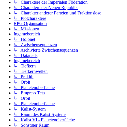
↳ Charaktere der Imperialen Föderation
↳ Charaktere der Neuen Republik
↳ Charakter anderer Parteien und Fraktionslose
↳ Plotcharaktere
RPG Organisation
↳ Missionen
Ingamebereich
↳ Holonet
↳ Zwischensequenzen
↳ Archivierte Zwischensequenzen
↳ Datapads
Ingamebereich
↳ Tiefkern
↳ Tiefkernwelten
↳ Prakith
↳ Orbit
↳ Planetenoberfläche
↳ Empress Teta
↳ Orbit
↳ Planetenoberfläche
↳ Kalist-System
↳ Raum des Kalist-Systems
↳ Kalist VI - Planetenoberfläche
↳ Sonstiger Raum