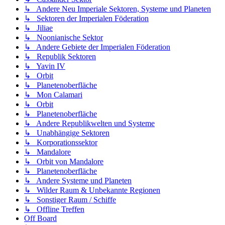
↳ Andere Neu Imperiale Sektoren, Systeme und Planeten
↳ Sektoren der Imperialen Föderation
↳ Jiliae
↳ Noonianische Sektor
↳ Andere Gebiete der Imperialen Föderation
↳ Republik Sektoren
↳ Yavin IV
↳ Orbit
↳ Planetenoberfläche
↳ Mon Calamari
↳ Orbit
↳ Planetenoberfläche
↳ Andere Republikwelten und Systeme
↳ Unabhängige Sektoren
↳ Korporationssektor
↳ Mandalore
↳ Orbit von Mandalore
↳ Planetenoberfläche
↳ Andere Systeme und Planeten
↳ Wilder Raum & Unbekannte Regionen
↳ Sonstiger Raum / Schiffe
↳ Offline Treffen
Off Board