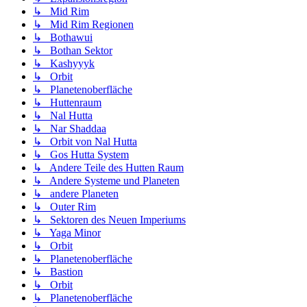
↳ Mid Rim
↳ Mid Rim Regionen
↳ Bothawui
↳ Bothan Sektor
↳ Kashyyyk
↳ Orbit
↳ Planetenoberfläche
↳ Huttenraum
↳ Nal Hutta
↳ Nar Shaddaa
↳ Orbit von Nal Hutta
↳ Gos Hutta System
↳ Andere Teile des Hutten Raum
↳ Andere Systeme und Planeten
↳ andere Planeten
↳ Outer Rim
↳ Sektoren des Neuen Imperiums
↳ Yaga Minor
↳ Orbit
↳ Planetenoberfläche
↳ Bastion
↳ Orbit
↳ Planetenoberfläche