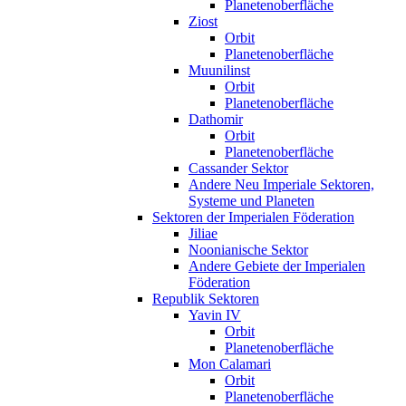
Planetenoberfläche
Ziost
Orbit
Planetenoberfläche
Muunilinst
Orbit
Planetenoberfläche
Dathomir
Orbit
Planetenoberfläche
Cassander Sektor
Andere Neu Imperiale Sektoren,
Systeme und Planeten
Sektoren der Imperialen Föderation
Jiliae
Noonianische Sektor
Andere Gebiete der Imperialen
Föderation
Republik Sektoren
Yavin IV
Orbit
Planetenoberfläche
Mon Calamari
Orbit
Planetenoberfläche