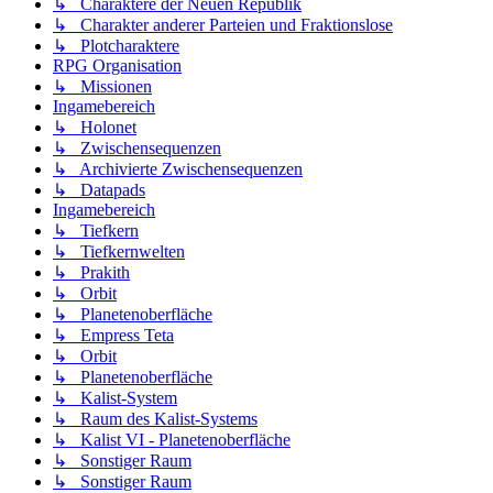
↳ Charaktere der Neuen Republik
↳ Charakter anderer Parteien und Fraktionslose
↳ Plotcharaktere
RPG Organisation
↳ Missionen
Ingamebereich
↳ Holonet
↳ Zwischensequenzen
↳ Archivierte Zwischensequenzen
↳ Datapads
Ingamebereich
↳ Tiefkern
↳ Tiefkernwelten
↳ Prakith
↳ Orbit
↳ Planetenoberfläche
↳ Empress Teta
↳ Orbit
↳ Planetenoberfläche
↳ Kalist-System
↳ Raum des Kalist-Systems
↳ Kalist VI - Planetenoberfläche
↳ Sonstiger Raum
↳ Sonstiger Raum