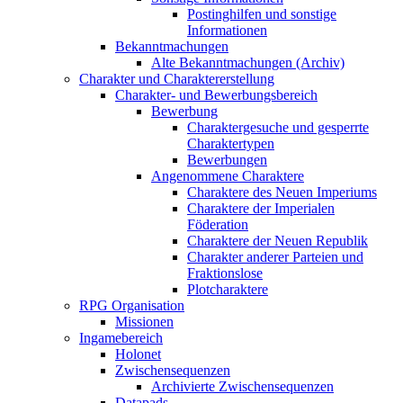
Postinghilfen und sonstige
Informationen
Bekanntmachungen
Alte Bekanntmachungen (Archiv)
Charakter und Charaktererstellung
Charakter- und Bewerbungsbereich
Bewerbung
Charaktergesuche und gesperrte
Charaktertypen
Bewerbungen
Angenommene Charaktere
Charaktere des Neuen Imperiums
Charaktere der Imperialen
Föderation
Charaktere der Neuen Republik
Charakter anderer Parteien und
Fraktionslose
Plotcharaktere
RPG Organisation
Missionen
Ingamebereich
Holonet
Zwischensequenzen
Archivierte Zwischensequenzen
Datapads