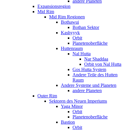
andere Planeten
Expansionsregion
Mid Rim
Mid Rim Regionen
Bothawui
Bothan Sektor
Kashyyyk
Orbit
Planetenoberfläche
Huttenraum
Nal Hutta
Nar Shaddaa
Orbit von Nal Hutta
Gos Hutta System
Andere Teile des Hutten
Raum
Andere Systeme und Planeten
andere Planeten
Outer Rim
Sektoren des Neuen Imperiums
Yaga Minor
Orbit
Planetenoberfläche
Bastion
Orbit