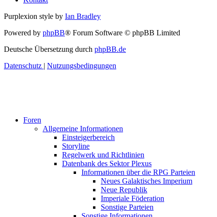
Purplexion style by
Ian Bradley
Powered by
phpBB
® Forum Software © phpBB Limited
Deutsche Übersetzung durch
phpBB.de
Datenschutz
|
Nutzungsbedingungen
Foren
Allgemeine Informationen
Einsteigerbereich
Storyline
Regelwerk und Richtlinien
Datenbank des Sektor Plexus
Informationen über die RPG Parteien
Neues Galaktisches Imperium
Neue Republik
Imperiale Föderation
Sonstige Parteien
Sonstige Informationen