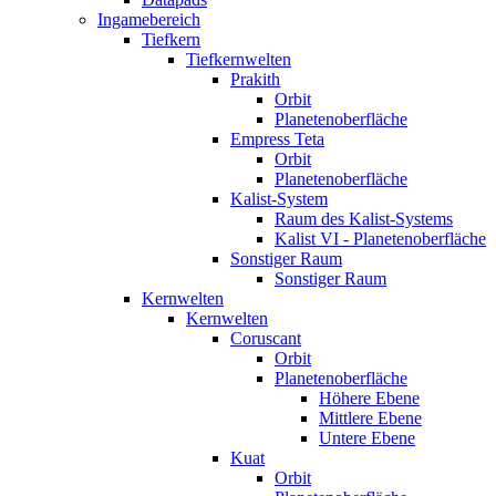
Ingamebereich
Tiefkern
Tiefkernwelten
Prakith
Orbit
Planetenoberfläche
Empress Teta
Orbit
Planetenoberfläche
Kalist-System
Raum des Kalist-Systems
Kalist VI - Planetenoberfläche
Sonstiger Raum
Sonstiger Raum
Kernwelten
Kernwelten
Coruscant
Orbit
Planetenoberfläche
Höhere Ebene
Mittlere Ebene
Untere Ebene
Kuat
Orbit