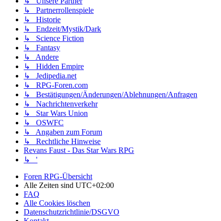
↳ Unsere Partner
↳ Partnerrollenspiele
↳ Historie
↳ Endzeit/Mystik/Dark
↳ Science Fiction
↳ Fantasy
↳ Andere
↳ Hidden Empire
↳ Jedipedia.net
↳ RPG-Foren.com
↳ Bestätigungen/Änderungen/Ablehnungen/Anfragen
↳ Nachrichtenverkehr
↳ Star Wars Union
↳ OSWFC
↳ Angaben zum Forum
↳ Rechtliche Hinweise
Revans Faust - Das Star Wars RPG
↳ '
Foren RPG-Übersicht
Alle Zeiten sind
UTC+02:00
FAQ
Alle Cookies löschen
Datenschutzrichtlinie/DSGVO
Kontakt