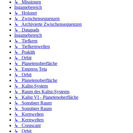
↳ Missionen
Ingamebereich
↳ Holonet
↳ Zwischensequenzen
↳ Archivierte Zwischensequenzen
↳ Datapads
Ingamebereich
↳ Tiefkern
↳ Tiefkernwelten
↳ Prakith
↳ Orbit
↳ Planetenoberfläche
↳ Empress Teta
↳ Orbit
↳ Planetenoberfläche
↳ Kalist-System
↳ Raum des Kalist-Systems
↳ Kalist VI - Planetenoberfläche
↳ Sonstiger Raum
↳ Sonstiger Raum
↳ Kernwelten
↳ Kernwelten
↳ Coruscant
↳ Orbit