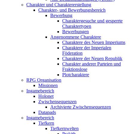
Charakter und Charaktererstellung
Charakter- und Bewerbungsbereich
Bewerbung
Charaktergesuche und gesperrte
Charaktertypen
Bewerbungen
Angenommene Charaktere
Charaktere des Neuen Imperiums
Charaktere der Imperialen
Föderation
Charaktere der Neuen Republik
Charakter anderer Parteien und
Fraktionslose
Plotcharaktere
RPG Organisation
Missionen
Ingamebereich
Holonet
Zwischensequenzen
Archivierte Zwischensequenzen
Datapads
Ingamebereich
Tiefkern
Tiefkernwelten
Prakith