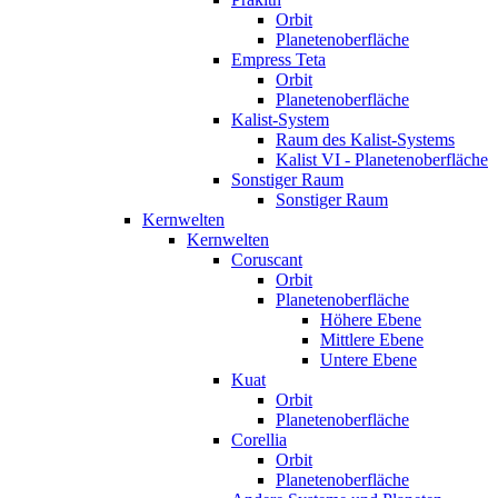
Orbit
Planetenoberfläche
Empress Teta
Orbit
Planetenoberfläche
Kalist-System
Raum des Kalist-Systems
Kalist VI - Planetenoberfläche
Sonstiger Raum
Sonstiger Raum
Kernwelten
Kernwelten
Coruscant
Orbit
Planetenoberfläche
Höhere Ebene
Mittlere Ebene
Untere Ebene
Kuat
Orbit
Planetenoberfläche
Corellia
Orbit
Planetenoberfläche