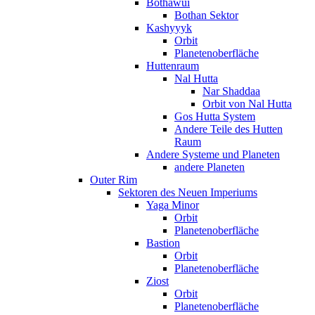
Bothawui
Bothan Sektor
Kashyyyk
Orbit
Planetenoberfläche
Huttenraum
Nal Hutta
Nar Shaddaa
Orbit von Nal Hutta
Gos Hutta System
Andere Teile des Hutten
Raum
Andere Systeme und Planeten
andere Planeten
Outer Rim
Sektoren des Neuen Imperiums
Yaga Minor
Orbit
Planetenoberfläche
Bastion
Orbit
Planetenoberfläche
Ziost
Orbit
Planetenoberfläche