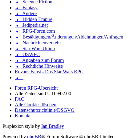
↳ Science Fiction
↳ Fantasy
↳ Andere
↳ Hidden Empire
↳ Jedipedia.net
↳ RPG-Foren.com
↳ Bestätigungen/Änderungen/Ablehnungen/Anfragen
↳ Nachrichtenverkehr
↳ Star Wars Union
↳ OSWFC
↳ Angaben zum Forum
↳ Rechtliche Hinweise
Revans Faust - Das Star Wars RPG
↳ '
Foren RPG-Übersicht
Alle Zeiten sind
UTC+02:00
FAQ
Alle Cookies löschen
Datenschutzrichtlinie/DSGVO
Kontakt
Purplexion style by
Ian Bradley
Powered by
phpBB
® Forum Software © phpBB Limited