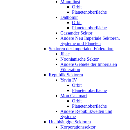
Muunilinst
Orbit
Planetenoberfläche
Dathomir
Orbit
Planetenoberfläche
Cassander Sektor
Andere Neu Imperiale Sektoren,
Systeme und Planeten
Sektoren der Imperialen Föderation
Jiliae
Noonianische Sektor
Andere Gebiete der Imperialen
Föderation
Republik Sektoren
Yavin IV
Orbit
Planetenoberfläche
Mon Calamari
Orbit
Planetenoberfläche
Andere Republikwelten und
Systeme
Unabhängige Sektoren
Korporationssektor