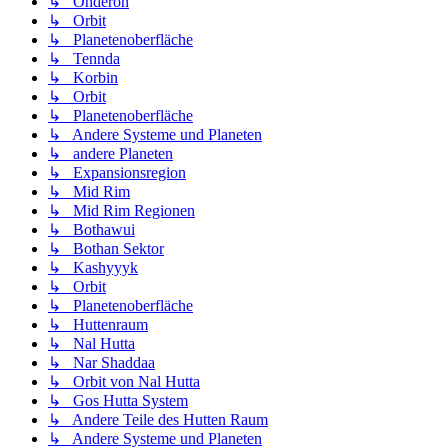
↳ Onderon
↳ Orbit
↳ Planetenoberfläche
↳ Tennda
↳ Korbin
↳ Orbit
↳ Planetenoberfläche
↳ Andere Systeme und Planeten
↳ andere Planeten
↳ Expansionsregion
↳ Mid Rim
↳ Mid Rim Regionen
↳ Bothawui
↳ Bothan Sektor
↳ Kashyyyk
↳ Orbit
↳ Planetenoberfläche
↳ Huttenraum
↳ Nal Hutta
↳ Nar Shaddaa
↳ Orbit von Nal Hutta
↳ Gos Hutta System
↳ Andere Teile des Hutten Raum
↳ Andere Systeme und Planeten