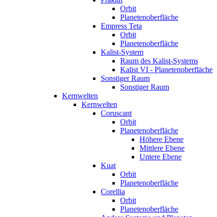
Orbit
Planetenoberfläche
Empress Teta
Orbit
Planetenoberfläche
Kalist-System
Raum des Kalist-Systems
Kalist VI - Planetenoberfläche
Sonstiger Raum
Sonstiger Raum
Kernwelten
Kernwelten
Coruscant
Orbit
Planetenoberfläche
Höhere Ebene
Mittlere Ebene
Untere Ebene
Kuat
Orbit
Planetenoberfläche
Corellia
Orbit
Planetenoberfläche