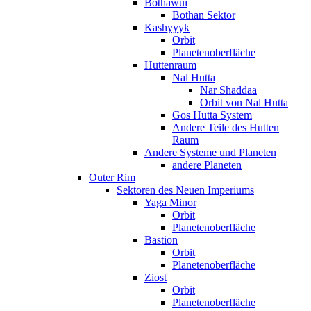
Bothawui
Bothan Sektor
Kashyyyk
Orbit
Planetenoberfläche
Huttenraum
Nal Hutta
Nar Shaddaa
Orbit von Nal Hutta
Gos Hutta System
Andere Teile des Hutten
Raum
Andere Systeme und Planeten
andere Planeten
Outer Rim
Sektoren des Neuen Imperiums
Yaga Minor
Orbit
Planetenoberfläche
Bastion
Orbit
Planetenoberfläche
Ziost
Orbit
Planetenoberfläche