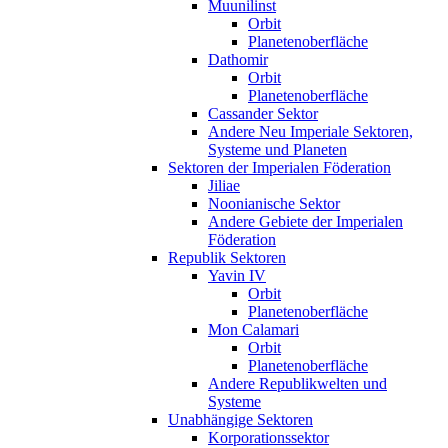
Muunilinst
Orbit
Planetenoberfläche
Dathomir
Orbit
Planetenoberfläche
Cassander Sektor
Andere Neu Imperiale Sektoren,
Systeme und Planeten
Sektoren der Imperialen Föderation
Jiliae
Noonianische Sektor
Andere Gebiete der Imperialen
Föderation
Republik Sektoren
Yavin IV
Orbit
Planetenoberfläche
Mon Calamari
Orbit
Planetenoberfläche
Andere Republikwelten und
Systeme
Unabhängige Sektoren
Korporationssektor