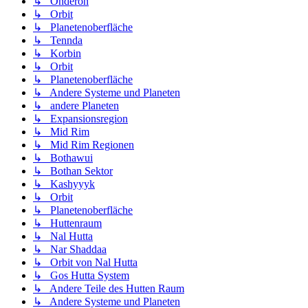
↳ Onderon
↳ Orbit
↳ Planetenoberfläche
↳ Tennda
↳ Korbin
↳ Orbit
↳ Planetenoberfläche
↳ Andere Systeme und Planeten
↳ andere Planeten
↳ Expansionsregion
↳ Mid Rim
↳ Mid Rim Regionen
↳ Bothawui
↳ Bothan Sektor
↳ Kashyyyk
↳ Orbit
↳ Planetenoberfläche
↳ Huttenraum
↳ Nal Hutta
↳ Nar Shaddaa
↳ Orbit von Nal Hutta
↳ Gos Hutta System
↳ Andere Teile des Hutten Raum
↳ Andere Systeme und Planeten