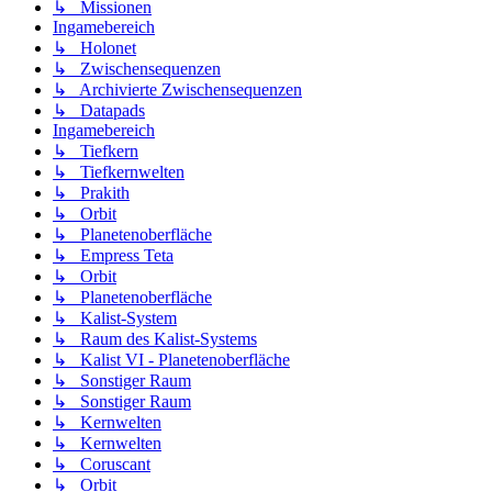
↳ Missionen
Ingamebereich
↳ Holonet
↳ Zwischensequenzen
↳ Archivierte Zwischensequenzen
↳ Datapads
Ingamebereich
↳ Tiefkern
↳ Tiefkernwelten
↳ Prakith
↳ Orbit
↳ Planetenoberfläche
↳ Empress Teta
↳ Orbit
↳ Planetenoberfläche
↳ Kalist-System
↳ Raum des Kalist-Systems
↳ Kalist VI - Planetenoberfläche
↳ Sonstiger Raum
↳ Sonstiger Raum
↳ Kernwelten
↳ Kernwelten
↳ Coruscant
↳ Orbit