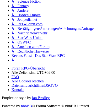
↳ Science Fiction
↳ Fantasy
↳ Andere
↳ Hidden Empire
↳ Jedipedia.net
↳ RPG-Foren.com
↳ Bestätigungen/Änderungen/Ablehnungen/Anfragen
↳ Nachrichtenverkehr
↳ Star Wars Union
↳ OSWFC
↳ Angaben zum Forum
↳ Rechtliche Hinweise
Revans Faust - Das Star Wars RPG
↳ '
Foren RPG-Übersicht
Alle Zeiten sind
UTC+02:00
FAQ
Alle Cookies löschen
Datenschutzrichtlinie/DSGVO
Kontakt
Purplexion style by
Ian Bradley
Powered by
phpBB
® Forum Software © phpBB Limited