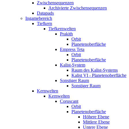
Zwischensequenzen
Archivierte Zwischensequenzen
Datapads
Ingamebereich
Tiefkern
Tiefkernwelten
Prakith
Orbit
Planetenoberfläche
Empress Teta
Orbit
Planetenoberfläche
Kalist-System
Raum des Kalist-Systems
Kalist VI - Planetenoberfläche
Sonstiger Raum
Sonstiger Raum
Kernwelten
Kernwelten
Coruscant
Orbit
Planetenoberfläche
Höhere Ebene
Mittlere Ebene
Untere Ebene