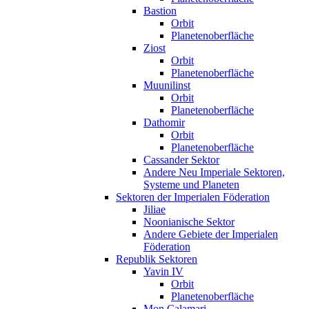
Bastion
Orbit
Planetenoberfläche
Ziost
Orbit
Planetenoberfläche
Muunilinst
Orbit
Planetenoberfläche
Dathomir
Orbit
Planetenoberfläche
Cassander Sektor
Andere Neu Imperiale Sektoren,
Systeme und Planeten
Sektoren der Imperialen Föderation
Jiliae
Noonianische Sektor
Andere Gebiete der Imperialen
Föderation
Republik Sektoren
Yavin IV
Orbit
Planetenoberfläche
Mon Calamari