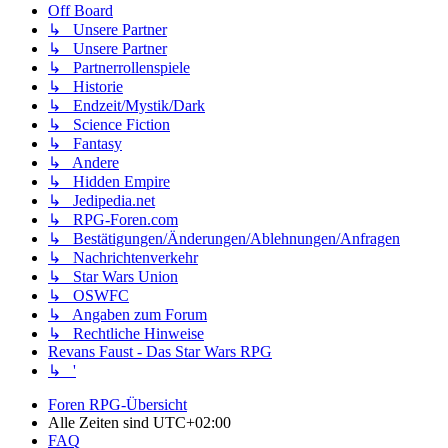
Off Board
↳ Unsere Partner
↳ Unsere Partner
↳ Partnerrollenspiele
↳ Historie
↳ Endzeit/Mystik/Dark
↳ Science Fiction
↳ Fantasy
↳ Andere
↳ Hidden Empire
↳ Jedipedia.net
↳ RPG-Foren.com
↳ Bestätigungen/Änderungen/Ablehnungen/Anfragen
↳ Nachrichtenverkehr
↳ Star Wars Union
↳ OSWFC
↳ Angaben zum Forum
↳ Rechtliche Hinweise
Revans Faust - Das Star Wars RPG
↳ '
Foren RPG-Übersicht
Alle Zeiten sind
UTC+02:00
FAQ