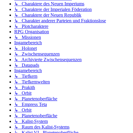
↳ Charaktere des Neuen Imperiums
↳ Charaktere der Imperialen Föderation
↳ Charaktere der Neuen Republik
↳ Charakter anderer Parteien und Fraktionslose
↳ Plotcharaktere
RPG Organisation
↳ Missionen
Ingamebereich
↳ Holonet
↳ Zwischensequenzen
↳ Archivierte Zwischensequenzen
↳ Datapads
Ingamebereich
↳ Tiefkern
↳ Tiefkernwelten
↳ Prakith
↳ Orbit
↳ Planetenoberfläche
↳ Empress Teta
↳ Orbit
↳ Planetenoberfläche
↳ Kalist-System
↳ Raum des Kalist-Systems
↳ Kalist VI - Planetenoberfläche