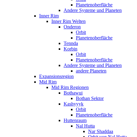
Planetenoberfläche
Andere Systeme und Planeten
Inner Rim
Inner Rim Welten
Onderon
Orbit
Planetenoberfläche
Tennda
Korbin
Orbit
Planetenoberfläche
Andere Systeme und Planeten
andere Planeten
Expansionsregion
Mid Rim
Mid Rim Regionen
Bothawui
Bothan Sektor
Kashyyyk
Orbit
Planetenoberfläche
Huttenraum
Nal Hutta
Nar Shaddaa
Orbit von Nal Hutta