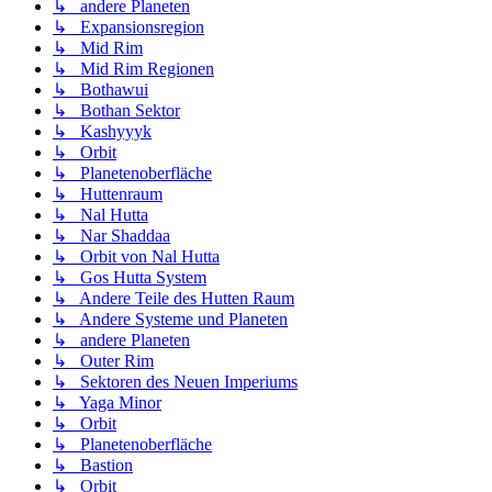
↳ andere Planeten
↳ Expansionsregion
↳ Mid Rim
↳ Mid Rim Regionen
↳ Bothawui
↳ Bothan Sektor
↳ Kashyyyk
↳ Orbit
↳ Planetenoberfläche
↳ Huttenraum
↳ Nal Hutta
↳ Nar Shaddaa
↳ Orbit von Nal Hutta
↳ Gos Hutta System
↳ Andere Teile des Hutten Raum
↳ Andere Systeme und Planeten
↳ andere Planeten
↳ Outer Rim
↳ Sektoren des Neuen Imperiums
↳ Yaga Minor
↳ Orbit
↳ Planetenoberfläche
↳ Bastion
↳ Orbit