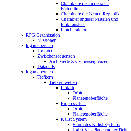
Charaktere der Imperialen
Föderation
Charaktere der Neuen Republik
Charakter anderer Parteien und
Fraktionslose
Plotcharaktere
RPG Organisation
Missionen
Ingamebereich
Holonet
Zwischensequenzen
Archivierte Zwischensequenzen
Datapads
Ingamebereich
Tiefkern
Tiefkernwelten
Prakith
Orbit
Planetenoberfläche
Empress Teta
Orbit
Planetenoberfläche
Kalist-System
Raum des Kalist-Systems
Kalist VI - Planetenoberfläche