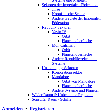
Systeme und Planeten
Sektoren der Imperialen Föderation
Jiliae
Noonianische Sektor
Andere Gebiete der Imperialen
Föderation
Republik Sektoren
Yavin IV
Orbit
Planetenoberfläche
Mon Calamari
Orbit
Planetenoberfläche
Andere Republikwelten und
Systeme
Unabhängige Sektoren
Korporationssektor
Mandalore
Orbit von Mandalore
Planetenoberfläche
Andere Systeme und Planeten
Wilder Raum & Unbekannte Regionen
Sonstiger Raum / Schiffe
Anmelden
•
Registrieren