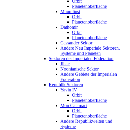
Orbit
Planetenoberfläche
Muunilinst
Orbit
Planetenoberfläche
Dathomir
Orbit
Planetenoberfläche
Cassander Sektor
Andere Neu Imperiale Sektoren,
Systeme und Planeten
Sektoren der Imperialen Föderation
Jiliae
Noonianische Sektor
Andere Gebiete der Imperialen
Föderation
Republik Sektoren
Yavin IV
Orbit
Planetenoberfläche
Mon Calamari
Orbit
Planetenoberfläche
Andere Republikwelten und
Systeme