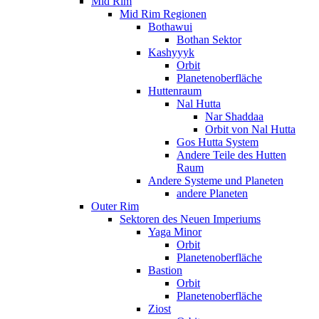
Mid Rim
Mid Rim Regionen
Bothawui
Bothan Sektor
Kashyyyk
Orbit
Planetenoberfläche
Huttenraum
Nal Hutta
Nar Shaddaa
Orbit von Nal Hutta
Gos Hutta System
Andere Teile des Hutten
Raum
Andere Systeme und Planeten
andere Planeten
Outer Rim
Sektoren des Neuen Imperiums
Yaga Minor
Orbit
Planetenoberfläche
Bastion
Orbit
Planetenoberfläche
Ziost