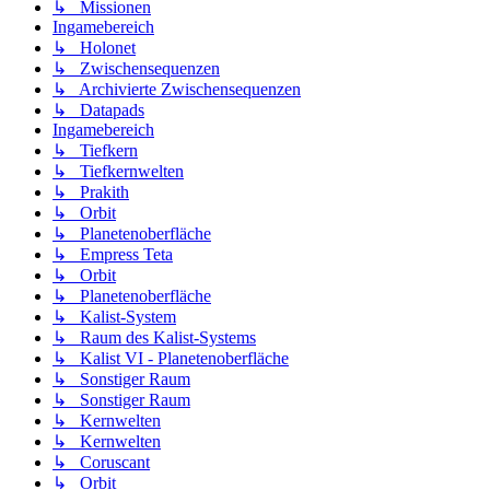
↳ Missionen
Ingamebereich
↳ Holonet
↳ Zwischensequenzen
↳ Archivierte Zwischensequenzen
↳ Datapads
Ingamebereich
↳ Tiefkern
↳ Tiefkernwelten
↳ Prakith
↳ Orbit
↳ Planetenoberfläche
↳ Empress Teta
↳ Orbit
↳ Planetenoberfläche
↳ Kalist-System
↳ Raum des Kalist-Systems
↳ Kalist VI - Planetenoberfläche
↳ Sonstiger Raum
↳ Sonstiger Raum
↳ Kernwelten
↳ Kernwelten
↳ Coruscant
↳ Orbit