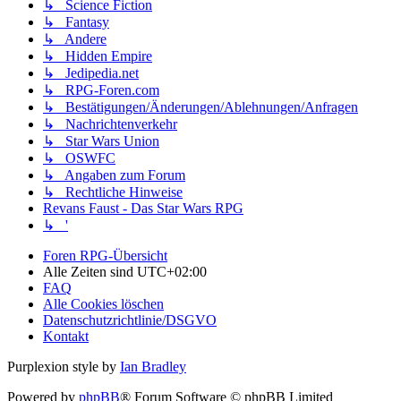
↳ Science Fiction
↳ Fantasy
↳ Andere
↳ Hidden Empire
↳ Jedipedia.net
↳ RPG-Foren.com
↳ Bestätigungen/Änderungen/Ablehnungen/Anfragen
↳ Nachrichtenverkehr
↳ Star Wars Union
↳ OSWFC
↳ Angaben zum Forum
↳ Rechtliche Hinweise
Revans Faust - Das Star Wars RPG
↳ '
Foren RPG-Übersicht
Alle Zeiten sind
UTC+02:00
FAQ
Alle Cookies löschen
Datenschutzrichtlinie/DSGVO
Kontakt
Purplexion style by
Ian Bradley
Powered by
phpBB
® Forum Software © phpBB Limited