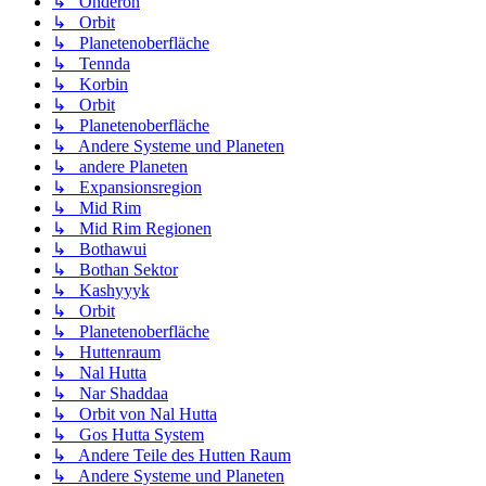
↳ Onderon
↳ Orbit
↳ Planetenoberfläche
↳ Tennda
↳ Korbin
↳ Orbit
↳ Planetenoberfläche
↳ Andere Systeme und Planeten
↳ andere Planeten
↳ Expansionsregion
↳ Mid Rim
↳ Mid Rim Regionen
↳ Bothawui
↳ Bothan Sektor
↳ Kashyyyk
↳ Orbit
↳ Planetenoberfläche
↳ Huttenraum
↳ Nal Hutta
↳ Nar Shaddaa
↳ Orbit von Nal Hutta
↳ Gos Hutta System
↳ Andere Teile des Hutten Raum
↳ Andere Systeme und Planeten