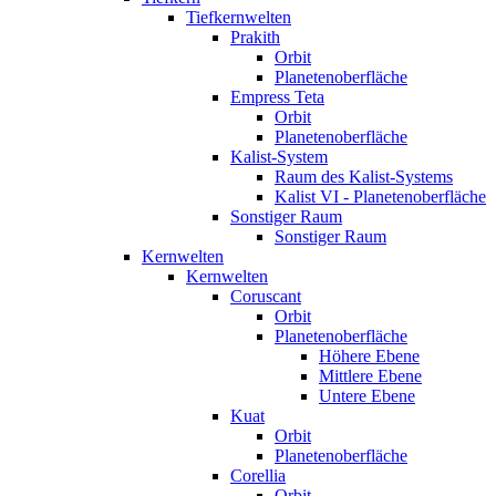
Tiefkernwelten
Prakith
Orbit
Planetenoberfläche
Empress Teta
Orbit
Planetenoberfläche
Kalist-System
Raum des Kalist-Systems
Kalist VI - Planetenoberfläche
Sonstiger Raum
Sonstiger Raum
Kernwelten
Kernwelten
Coruscant
Orbit
Planetenoberfläche
Höhere Ebene
Mittlere Ebene
Untere Ebene
Kuat
Orbit
Planetenoberfläche
Corellia
Orbit