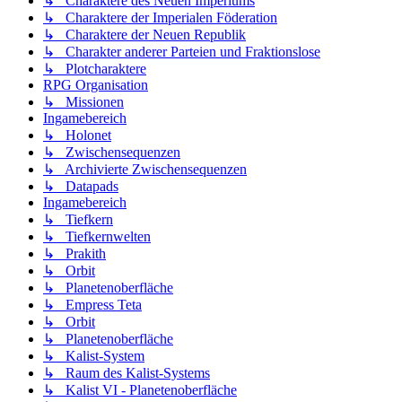
↳ Charaktere des Neuen Imperiums
↳ Charaktere der Imperialen Föderation
↳ Charaktere der Neuen Republik
↳ Charakter anderer Parteien und Fraktionslose
↳ Plotcharaktere
RPG Organisation
↳ Missionen
Ingamebereich
↳ Holonet
↳ Zwischensequenzen
↳ Archivierte Zwischensequenzen
↳ Datapads
Ingamebereich
↳ Tiefkern
↳ Tiefkernwelten
↳ Prakith
↳ Orbit
↳ Planetenoberfläche
↳ Empress Teta
↳ Orbit
↳ Planetenoberfläche
↳ Kalist-System
↳ Raum des Kalist-Systems
↳ Kalist VI - Planetenoberfläche