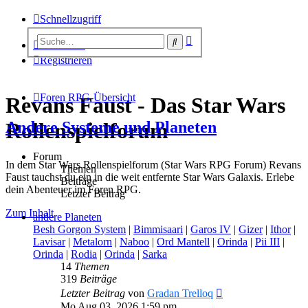
Schnellzugriff
Erweiterte
Suche
Anmelden
Suche
Registrieren
Foren RPG-Übersicht
Revans Faust - Das Star Wars
Andere Systeme und Planeten
Rollenspielforum
Forum
In dem Star Wars Rollenspielforum (Star Wars RPG Forum) Revans
Themen
Faust tauchst du ein in die weit entfernte Star Wars Galaxis. Erlebe
Beiträge
dein Abenteuer im Foren RPG.
Letzter Beitrag
Zum Inhalt
andere Planeten
Besh Gorgon System
|
Bimmisaari
|
Garos IV
|
Gizer
|
Ithor
|
Lavisar
|
Metalorn
|
Naboo
|
Ord Mantell
|
Orinda
|
Pii III
|
Orinda
|
Rodia
|
Orinda
|
Sarka
14
Themen
319
Beiträge
Neuester
Letzter Beitrag
von
Gradan Trelloq
Beitrag
Mo Aug 03, 2026 1:59 pm