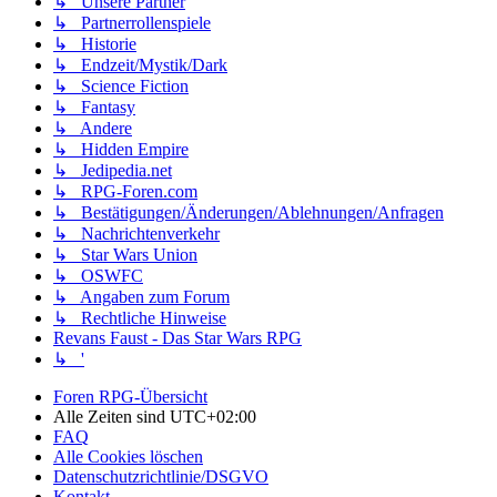
↳ Unsere Partner
↳ Partnerrollenspiele
↳ Historie
↳ Endzeit/Mystik/Dark
↳ Science Fiction
↳ Fantasy
↳ Andere
↳ Hidden Empire
↳ Jedipedia.net
↳ RPG-Foren.com
↳ Bestätigungen/Änderungen/Ablehnungen/Anfragen
↳ Nachrichtenverkehr
↳ Star Wars Union
↳ OSWFC
↳ Angaben zum Forum
↳ Rechtliche Hinweise
Revans Faust - Das Star Wars RPG
↳ '
Foren RPG-Übersicht
Alle Zeiten sind
UTC+02:00
FAQ
Alle Cookies löschen
Datenschutzrichtlinie/DSGVO
Kontakt