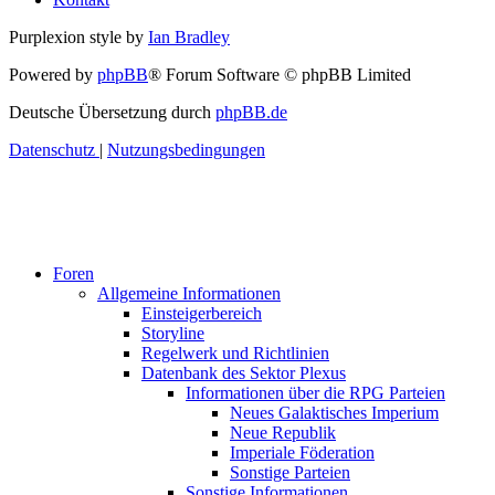
Purplexion style by
Ian Bradley
Powered by
phpBB
® Forum Software © phpBB Limited
Deutsche Übersetzung durch
phpBB.de
Datenschutz
|
Nutzungsbedingungen
Foren
Allgemeine Informationen
Einsteigerbereich
Storyline
Regelwerk und Richtlinien
Datenbank des Sektor Plexus
Informationen über die RPG Parteien
Neues Galaktisches Imperium
Neue Republik
Imperiale Föderation
Sonstige Parteien
Sonstige Informationen