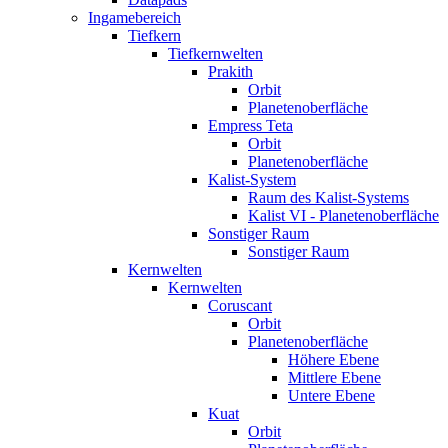
Ingamebereich
Tiefkern
Tiefkernwelten
Prakith
Orbit
Planetenoberfläche
Empress Teta
Orbit
Planetenoberfläche
Kalist-System
Raum des Kalist-Systems
Kalist VI - Planetenoberfläche
Sonstiger Raum
Sonstiger Raum
Kernwelten
Kernwelten
Coruscant
Orbit
Planetenoberfläche
Höhere Ebene
Mittlere Ebene
Untere Ebene
Kuat
Orbit