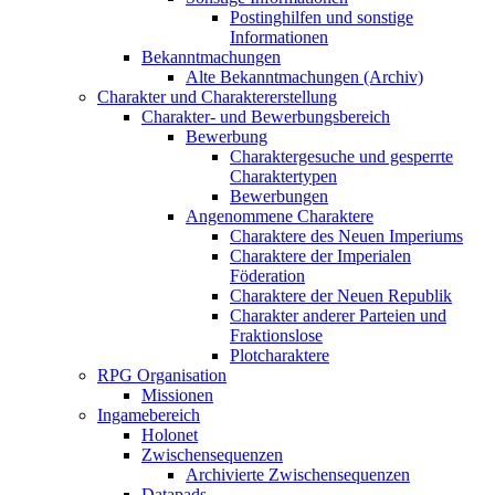
Postinghilfen und sonstige
Informationen
Bekanntmachungen
Alte Bekanntmachungen (Archiv)
Charakter und Charaktererstellung
Charakter- und Bewerbungsbereich
Bewerbung
Charaktergesuche und gesperrte
Charaktertypen
Bewerbungen
Angenommene Charaktere
Charaktere des Neuen Imperiums
Charaktere der Imperialen
Föderation
Charaktere der Neuen Republik
Charakter anderer Parteien und
Fraktionslose
Plotcharaktere
RPG Organisation
Missionen
Ingamebereich
Holonet
Zwischensequenzen
Archivierte Zwischensequenzen
Datapads