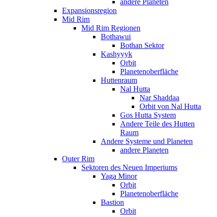
andere Planeten
Expansionsregion
Mid Rim
Mid Rim Regionen
Bothawui
Bothan Sektor
Kashyyyk
Orbit
Planetenoberfläche
Huttenraum
Nal Hutta
Nar Shaddaa
Orbit von Nal Hutta
Gos Hutta System
Andere Teile des Hutten
Raum
Andere Systeme und Planeten
andere Planeten
Outer Rim
Sektoren des Neuen Imperiums
Yaga Minor
Orbit
Planetenoberfläche
Bastion
Orbit