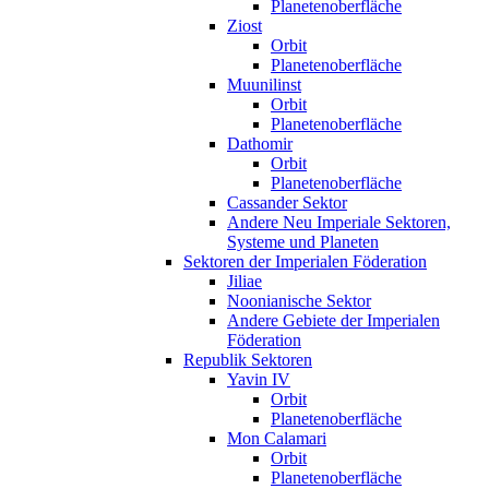
Planetenoberfläche
Ziost
Orbit
Planetenoberfläche
Muunilinst
Orbit
Planetenoberfläche
Dathomir
Orbit
Planetenoberfläche
Cassander Sektor
Andere Neu Imperiale Sektoren,
Systeme und Planeten
Sektoren der Imperialen Föderation
Jiliae
Noonianische Sektor
Andere Gebiete der Imperialen
Föderation
Republik Sektoren
Yavin IV
Orbit
Planetenoberfläche
Mon Calamari
Orbit
Planetenoberfläche