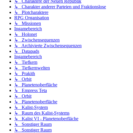
↳ Charaktere der Neuen Republik
↳ Charakter anderer Parteien und Fraktionslose
↳ Plotcharaktere
RPG Organisation
↳ Missionen
Ingamebereich
↳ Holonet
↳ Zwischensequenzen
↳ Archivierte Zwischensequenzen
↳ Datapads
Ingamebereich
↳ Tiefkern
↳ Tiefkernwelten
↳ Prakith
↳ Orbit
↳ Planetenoberfläche
↳ Empress Teta
↳ Orbit
↳ Planetenoberfläche
↳ Kalist-System
↳ Raum des Kalist-Systems
↳ Kalist VI - Planetenoberfläche
↳ Sonstiger Raum
↳ Sonstiger Raum