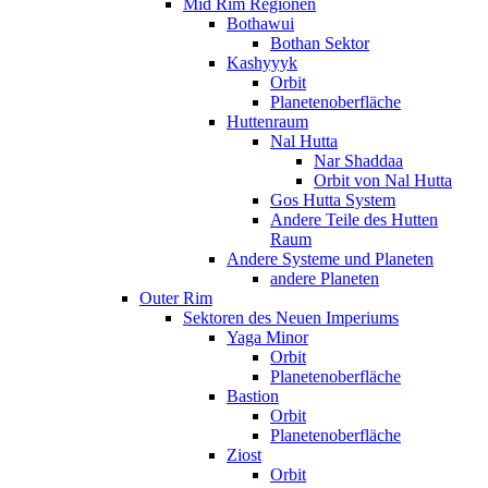
Mid Rim Regionen
Bothawui
Bothan Sektor
Kashyyyk
Orbit
Planetenoberfläche
Huttenraum
Nal Hutta
Nar Shaddaa
Orbit von Nal Hutta
Gos Hutta System
Andere Teile des Hutten
Raum
Andere Systeme und Planeten
andere Planeten
Outer Rim
Sektoren des Neuen Imperiums
Yaga Minor
Orbit
Planetenoberfläche
Bastion
Orbit
Planetenoberfläche
Ziost
Orbit