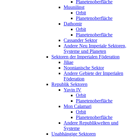
Planetenoberfläche
Muunilinst
Orbit
Planetenoberfläche
Dathomir
Orbit
Planetenoberfläche
Cassander Sektor
Andere Neu Imperiale Sektoren,
Systeme und Planeten
Sektoren der Imperialen Föderation
Jiliae
Noonianische Sektor
Andere Gebiete der Imperialen
Föderation
Republik Sektoren
Yavin IV
Orbit
Planetenoberfläche
Mon Calamari
Orbit
Planetenoberfläche
Andere Republikwelten und
Systeme
Unabhängige Sektoren