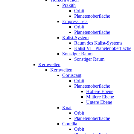
Prakith
Orbit
Planetenoberfläche
Empress Teta
Orbit
Planetenoberfläche
Kalist-System
Raum des Kalist-Systems
Kalist VI - Planetenoberfläche
Sonstiger Raum
Sonstiger Raum
Kernwelten
Kernwelten
Coruscant
Orbit
Planetenoberfläche
Höhere Ebene
Mittlere Ebene
Untere Ebene
Kuat
Orbit
Planetenoberfläche
Corellia
Orbit