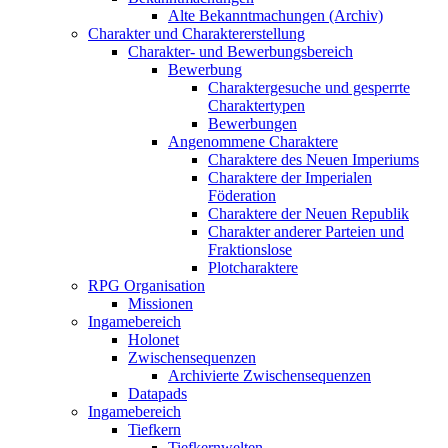
Alte Bekanntmachungen (Archiv)
Charakter und Charaktererstellung
Charakter- und Bewerbungsbereich
Bewerbung
Charaktergesuche und gesperrte
Charaktertypen
Bewerbungen
Angenommene Charaktere
Charaktere des Neuen Imperiums
Charaktere der Imperialen
Föderation
Charaktere der Neuen Republik
Charakter anderer Parteien und
Fraktionslose
Plotcharaktere
RPG Organisation
Missionen
Ingamebereich
Holonet
Zwischensequenzen
Archivierte Zwischensequenzen
Datapads
Ingamebereich
Tiefkern
Tiefkernwelten