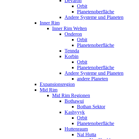
Devaron
Orbit
Planetenoberfläche
Andere Systeme und Planeten
Inner Rim
Inner Rim Welten
Onderon
Orbit
Planetenoberfläche
Tennda
Korbin
Orbit
Planetenoberfläche
Andere Systeme und Planeten
andere Planeten
Expansionsregion
Mid Rim
Mid Rim Regionen
Bothawui
Bothan Sektor
Kashyyyk
Orbit
Planetenoberfläche
Huttenraum
Nal Hutta