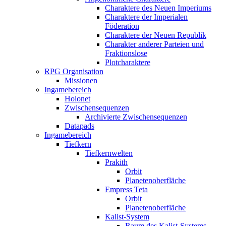
Charaktere des Neuen Imperiums
Charaktere der Imperialen
Föderation
Charaktere der Neuen Republik
Charakter anderer Parteien und
Fraktionslose
Plotcharaktere
RPG Organisation
Missionen
Ingamebereich
Holonet
Zwischensequenzen
Archivierte Zwischensequenzen
Datapads
Ingamebereich
Tiefkern
Tiefkernwelten
Prakith
Orbit
Planetenoberfläche
Empress Teta
Orbit
Planetenoberfläche
Kalist-System
Raum des Kalist-Systems