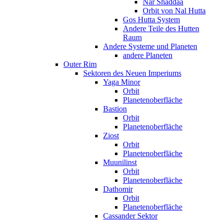
Nar Shaddaa
Orbit von Nal Hutta
Gos Hutta System
Andere Teile des Hutten
Raum
Andere Systeme und Planeten
andere Planeten
Outer Rim
Sektoren des Neuen Imperiums
Yaga Minor
Orbit
Planetenoberfläche
Bastion
Orbit
Planetenoberfläche
Ziost
Orbit
Planetenoberfläche
Muunilinst
Orbit
Planetenoberfläche
Dathomir
Orbit
Planetenoberfläche
Cassander Sektor