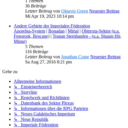
1
Themen
36
Beiträge
Letzter Beitrag
von
Oktavio Green
Neuester Beitrag
Mi Apr 19, 2023 10:14 pm
Andere Gebiete der Imperialen Föderation
Anorelga-System
|
Bonadan
|
Mirial
|
Obtrexta-Sektor (u.a.
Fegorosk, Bescane)
|
Tragan Sternhaufen - (u.a. Shaum Hii,
Mistar)
5
Themen
116
Beiträge
Letzter Beitrag
von
Jonathan Crane
Neuester Beitrag
Sa Aug 27, 2016 8:21 pm
Gehe zu
Allgemeine Informationen
↳ Einsteigerbereich
↳ Storyline
↳ Regelwerk und Richtlinien
↳ Datenbank des Sektor Plexus
↳ Informationen über die RPG Parteien
↳ Neues Galaktisches Imperium
↳ Neue Republik
↳ Imperiale Föderation