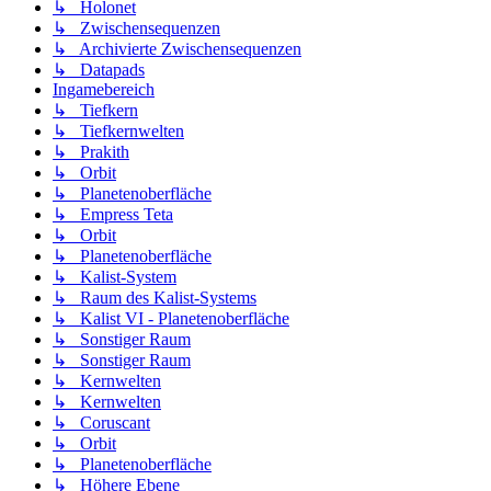
↳ Holonet
↳ Zwischensequenzen
↳ Archivierte Zwischensequenzen
↳ Datapads
Ingamebereich
↳ Tiefkern
↳ Tiefkernwelten
↳ Prakith
↳ Orbit
↳ Planetenoberfläche
↳ Empress Teta
↳ Orbit
↳ Planetenoberfläche
↳ Kalist-System
↳ Raum des Kalist-Systems
↳ Kalist VI - Planetenoberfläche
↳ Sonstiger Raum
↳ Sonstiger Raum
↳ Kernwelten
↳ Kernwelten
↳ Coruscant
↳ Orbit
↳ Planetenoberfläche
↳ Höhere Ebene