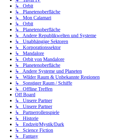
↳ Orbit
↳ Planetenoberfläche
↳ Mon Calamari
↳ Orbit
↳ Planetenoberfläche
↳ Andere Republikwelten und Systeme
↳ Unabhängige Sektoren
↳ Korporationssektor
↳ Mandalore
↳ Orbit von Mandalore
↳ Planetenoberfläche
↳ Andere Systeme und Planeten
↳ Wilder Raum & Unbekannte Regionen
↳ Sonstiger Raum / Schiffe
↳ Offline Treffen
Off Board
↳ Unsere Partner
↳ Unsere Partner
↳ Partnerrollenspiele
↳ Historie
↳ Endzeit/Mystik/Dark
↳ Science Fiction
↳ Fantasy