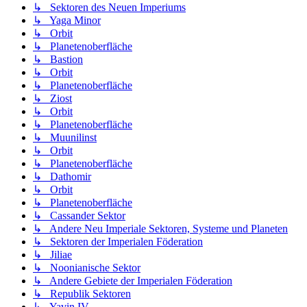
↳ Sektoren des Neuen Imperiums
↳ Yaga Minor
↳ Orbit
↳ Planetenoberfläche
↳ Bastion
↳ Orbit
↳ Planetenoberfläche
↳ Ziost
↳ Orbit
↳ Planetenoberfläche
↳ Muunilinst
↳ Orbit
↳ Planetenoberfläche
↳ Dathomir
↳ Orbit
↳ Planetenoberfläche
↳ Cassander Sektor
↳ Andere Neu Imperiale Sektoren, Systeme und Planeten
↳ Sektoren der Imperialen Föderation
↳ Jiliae
↳ Noonianische Sektor
↳ Andere Gebiete der Imperialen Föderation
↳ Republik Sektoren
↳ Yavin IV