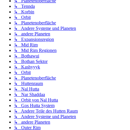
↳ Planetenoberfläche
↳ Tennda
↳ Korbin
↳ Orbit
↳ Planetenoberfläche
↳ Andere Systeme und Planeten
↳ andere Planeten
↳ Expansionsregion
↳ Mid Rim
↳ Mid Rim Regionen
↳ Bothawui
↳ Bothan Sektor
↳ Kashyyyk
↳ Orbit
↳ Planetenoberfläche
↳ Huttenraum
↳ Nal Hutta
↳ Nar Shaddaa
↳ Orbit von Nal Hutta
↳ Gos Hutta System
↳ Andere Teile des Hutten Raum
↳ Andere Systeme und Planeten
↳ andere Planeten
↳ Outer Rim