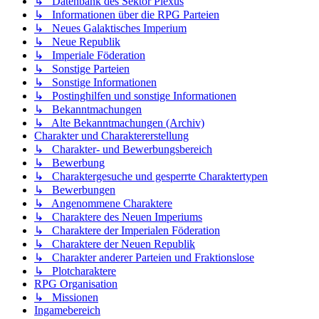
↳ Datenbank des Sektor Plexus
↳ Informationen über die RPG Parteien
↳ Neues Galaktisches Imperium
↳ Neue Republik
↳ Imperiale Föderation
↳ Sonstige Parteien
↳ Sonstige Informationen
↳ Postinghilfen und sonstige Informationen
↳ Bekanntmachungen
↳ Alte Bekanntmachungen (Archiv)
Charakter und Charaktererstellung
↳ Charakter- und Bewerbungsbereich
↳ Bewerbung
↳ Charaktergesuche und gesperrte Charaktertypen
↳ Bewerbungen
↳ Angenommene Charaktere
↳ Charaktere des Neuen Imperiums
↳ Charaktere der Imperialen Föderation
↳ Charaktere der Neuen Republik
↳ Charakter anderer Parteien und Fraktionslose
↳ Plotcharaktere
RPG Organisation
↳ Missionen
Ingamebereich