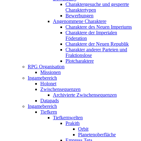
Charaktergesuche und gesperrte
Charaktertypen
Bewerbungen
Angenommene Charaktere
Charaktere des Neuen Imperiums
Charaktere der Imperialen
Föderation
Charaktere der Neuen Republik
Charakter anderer Parteien und
Fraktionslose
Plotcharaktere
RPG Organisation
Missionen
Ingamebereich
Holonet
Zwischensequenzen
Archivierte Zwischensequenzen
Datapads
Ingamebereich
Tiefkern
Tiefkernwelten
Prakith
Orbit
Planetenoberfläche
Empress Teta