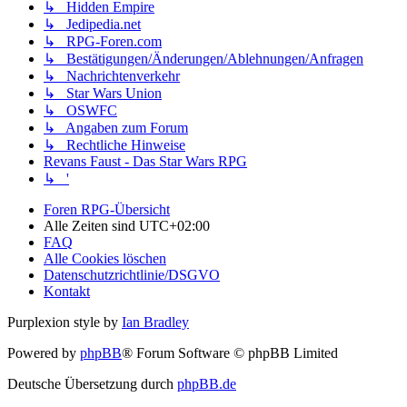
↳ Hidden Empire
↳ Jedipedia.net
↳ RPG-Foren.com
↳ Bestätigungen/Änderungen/Ablehnungen/Anfragen
↳ Nachrichtenverkehr
↳ Star Wars Union
↳ OSWFC
↳ Angaben zum Forum
↳ Rechtliche Hinweise
Revans Faust - Das Star Wars RPG
↳ '
Foren RPG-Übersicht
Alle Zeiten sind
UTC+02:00
FAQ
Alle Cookies löschen
Datenschutzrichtlinie/DSGVO
Kontakt
Purplexion style by
Ian Bradley
Powered by
phpBB
® Forum Software © phpBB Limited
Deutsche Übersetzung durch
phpBB.de