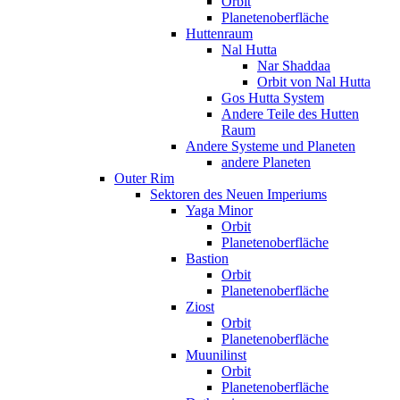
Orbit
Planetenoberfläche
Huttenraum
Nal Hutta
Nar Shaddaa
Orbit von Nal Hutta
Gos Hutta System
Andere Teile des Hutten
Raum
Andere Systeme und Planeten
andere Planeten
Outer Rim
Sektoren des Neuen Imperiums
Yaga Minor
Orbit
Planetenoberfläche
Bastion
Orbit
Planetenoberfläche
Ziost
Orbit
Planetenoberfläche
Muunilinst
Orbit
Planetenoberfläche