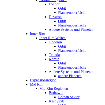
Fondor
Orbit
Planetenoberfläche
Devaron
Orbit
Planetenoberfläche
Andere Systeme und Planeten
Inner Rim
Inner Rim Welten
Onderon
Orbit
Planetenoberfläche
Tennda
Korbin
Orbit
Planetenoberfläche
Andere Systeme und Planeten
andere Planeten
Expansionsregion
Mid Rim
Mid Rim Regionen
Bothawui
Bothan Sektor
Kashyyyk