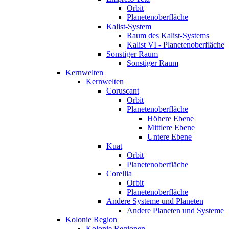
Orbit
Planetenoberfläche
Kalist-System
Raum des Kalist-Systems
Kalist VI - Planetenoberfläche
Sonstiger Raum
Sonstiger Raum
Kernwelten
Kernwelten
Coruscant
Orbit
Planetenoberfläche
Höhere Ebene
Mittlere Ebene
Untere Ebene
Kuat
Orbit
Planetenoberfläche
Corellia
Orbit
Planetenoberfläche
Andere Systeme und Planeten
Andere Planeten und Systeme
Kolonie Region
Kolonie Regionen