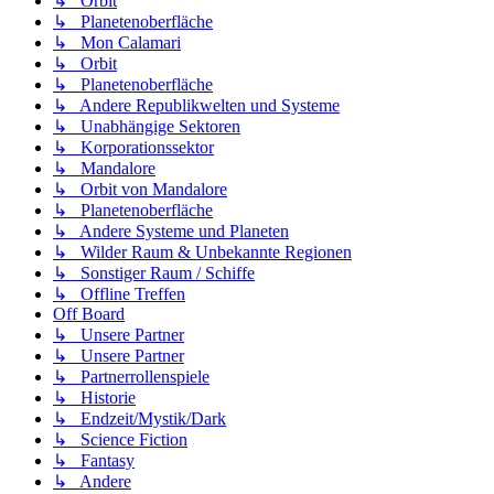
↳ Orbit
↳ Planetenoberfläche
↳ Mon Calamari
↳ Orbit
↳ Planetenoberfläche
↳ Andere Republikwelten und Systeme
↳ Unabhängige Sektoren
↳ Korporationssektor
↳ Mandalore
↳ Orbit von Mandalore
↳ Planetenoberfläche
↳ Andere Systeme und Planeten
↳ Wilder Raum & Unbekannte Regionen
↳ Sonstiger Raum / Schiffe
↳ Offline Treffen
Off Board
↳ Unsere Partner
↳ Unsere Partner
↳ Partnerrollenspiele
↳ Historie
↳ Endzeit/Mystik/Dark
↳ Science Fiction
↳ Fantasy
↳ Andere