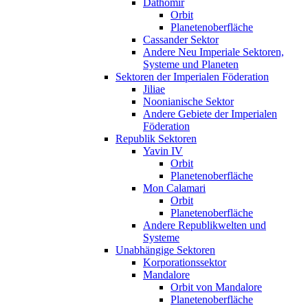
Dathomir
Orbit
Planetenoberfläche
Cassander Sektor
Andere Neu Imperiale Sektoren,
Systeme und Planeten
Sektoren der Imperialen Föderation
Jiliae
Noonianische Sektor
Andere Gebiete der Imperialen
Föderation
Republik Sektoren
Yavin IV
Orbit
Planetenoberfläche
Mon Calamari
Orbit
Planetenoberfläche
Andere Republikwelten und
Systeme
Unabhängige Sektoren
Korporationssektor
Mandalore
Orbit von Mandalore
Planetenoberfläche