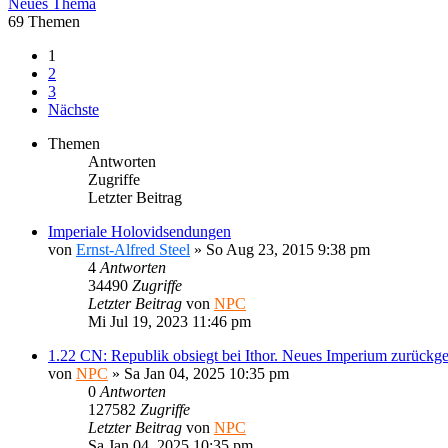
Neues Thema
69 Themen
1
2
3
Nächste
Themen
Antworten
Zugriffe
Letzter Beitrag
Imperiale Holovidsendungen
von
Ernst-Alfred Steel
» So Aug 23, 2015 9:38 pm
4
Antworten
34490
Zugriffe
Letzter Beitrag
von
NPC
Mi Jul 19, 2023 11:46 pm
1.22 CN: Republik obsiegt bei Ithor. Neues Imperium zurückg
von
NPC
» Sa Jan 04, 2025 10:35 pm
0
Antworten
127582
Zugriffe
Letzter Beitrag
von
NPC
Sa Jan 04, 2025 10:35 pm