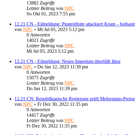
13882
Zugriffe
Letzter Beitrag
von
NPC
So Okt 01, 2023 7:55 pm
12.21 CN - Eilmeldung: Piratenflotte attackiert Krant – bothan
von
NPC
» Mi Jul 05, 2023 5:12 pm
0
Antworten
14021
Zugriffe
Letzter Beitrag
von
NPC
Mi Jul 05, 2023 5:12 pm
12.21 CN - Eilmeldung: Neues Imperium überfällt Ithor
von
NPC
» Do Jan 12, 2023 11:39 pm
0
Antworten
15075
Zugriffe
Letzter Beitrag
von
NPC
Do Jan 12, 2023 11:39 pm
12.21 CN: Republikanische Regierung prüft Meleenium-Preisg
von
NPC
» Fr Dez 30, 2022 11:35 pm
0
Antworten
14417
Zugriffe
Letzter Beitrag
von
NPC
Fr Dez 30, 2022 11:35 pm