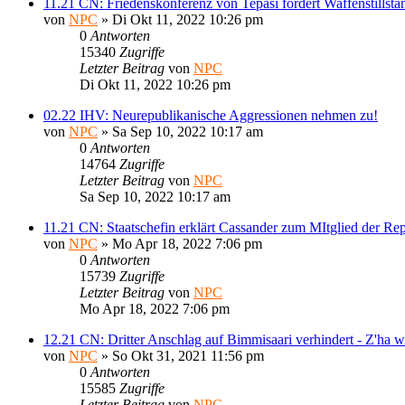
11.21 CN: Friedenskonferenz von Tepasi fordert Waffenstillsta
von
NPC
» Di Okt 11, 2022 10:26 pm
0
Antworten
15340
Zugriffe
Letzter Beitrag
von
NPC
Di Okt 11, 2022 10:26 pm
02.22 IHV: Neurepublikanische Aggressionen nehmen zu!
von
NPC
» Sa Sep 10, 2022 10:17 am
0
Antworten
14764
Zugriffe
Letzter Beitrag
von
NPC
Sa Sep 10, 2022 10:17 am
11.21 CN: Staatschefin erklärt Cassander zum MItglied der Re
von
NPC
» Mo Apr 18, 2022 7:06 pm
0
Antworten
15739
Zugriffe
Letzter Beitrag
von
NPC
Mo Apr 18, 2022 7:06 pm
12.21 CN: Dritter Anschlag auf Bimmisaari verhindert - Z'ha we
von
NPC
» So Okt 31, 2021 11:56 pm
0
Antworten
15585
Zugriffe
Letzter Beitrag
von
NPC