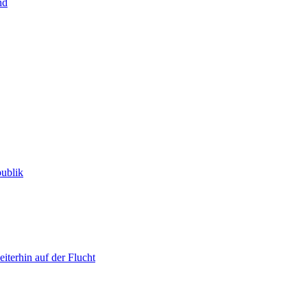
nd
publik
iterhin auf der Flucht