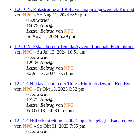
1.22 CN: Katastrophe auf Belsavis knapp abgewendet: Korrupt
von
NPC
» So Aug 11, 2024 6:29 pm
0
Antworten
16076
Zugriffe
Letzter Beitrag
von
NPC
So Aug 11, 2024 6:29 pm
1.22 CN: Eskalation im Tennda-System: Imperiale Föderation 
von
NPC
» Sa Jul 13, 2024 10:51 am
0
Antworten
12935
Zugriffe
Letzter Beitrag
von
NPC
Sa Jul 13, 2024 10:51 am
12.21 CN: Das Licht in der Tiefe - Ein Interview mit Red Eye
von
NPC
» Fr Okt 13, 2023 6:52 pm
0
Antworten
17271
Zugriffe
Letzter Beitrag
von
NPC
Fr Okt 13, 2023 6:52 pm
12.21 CN:Rechtsstreit um Jedi-Tempel beigelegt – Bauamt lenk
von
NPC
» So Okt 01, 2023 7:55 pm
0
Antworten