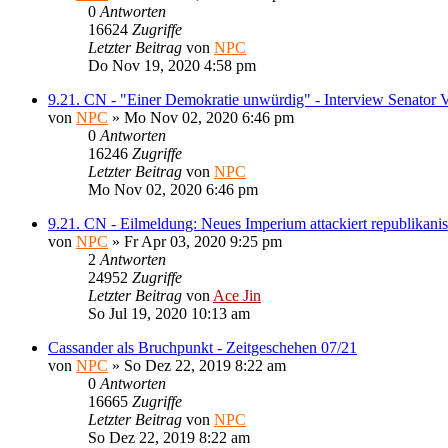
0
Antworten
16624
Zugriffe
Letzter Beitrag
von
NPC
Do Nov 19, 2020 4:58 pm
9.21. CN - "Einer Demokratie unwürdig" - Interview Senator V
von
NPC
» Mo Nov 02, 2020 6:46 pm
0
Antworten
16246
Zugriffe
Letzter Beitrag
von
NPC
Mo Nov 02, 2020 6:46 pm
9.21. CN - Eilmeldung: Neues Imperium attackiert republikani
von
NPC
» Fr Apr 03, 2020 9:25 pm
2
Antworten
24952
Zugriffe
Letzter Beitrag
von
Ace Jin
So Jul 19, 2020 10:13 am
Cassander als Bruchpunkt - Zeitgeschehen 07/21
von
NPC
» So Dez 22, 2019 8:22 am
0
Antworten
16665
Zugriffe
Letzter Beitrag
von
NPC
So Dez 22, 2019 8:22 am