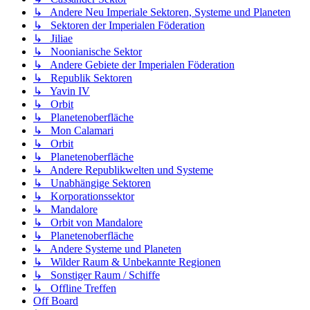
↳ Andere Neu Imperiale Sektoren, Systeme und Planeten
↳ Sektoren der Imperialen Föderation
↳ Jiliae
↳ Noonianische Sektor
↳ Andere Gebiete der Imperialen Föderation
↳ Republik Sektoren
↳ Yavin IV
↳ Orbit
↳ Planetenoberfläche
↳ Mon Calamari
↳ Orbit
↳ Planetenoberfläche
↳ Andere Republikwelten und Systeme
↳ Unabhängige Sektoren
↳ Korporationssektor
↳ Mandalore
↳ Orbit von Mandalore
↳ Planetenoberfläche
↳ Andere Systeme und Planeten
↳ Wilder Raum & Unbekannte Regionen
↳ Sonstiger Raum / Schiffe
↳ Offline Treffen
Off Board