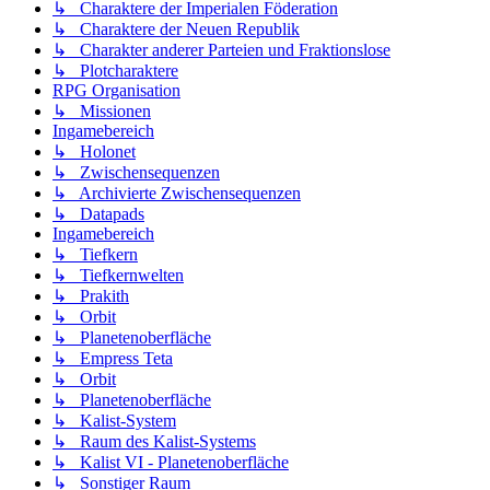
↳ Charaktere der Imperialen Föderation
↳ Charaktere der Neuen Republik
↳ Charakter anderer Parteien und Fraktionslose
↳ Plotcharaktere
RPG Organisation
↳ Missionen
Ingamebereich
↳ Holonet
↳ Zwischensequenzen
↳ Archivierte Zwischensequenzen
↳ Datapads
Ingamebereich
↳ Tiefkern
↳ Tiefkernwelten
↳ Prakith
↳ Orbit
↳ Planetenoberfläche
↳ Empress Teta
↳ Orbit
↳ Planetenoberfläche
↳ Kalist-System
↳ Raum des Kalist-Systems
↳ Kalist VI - Planetenoberfläche
↳ Sonstiger Raum