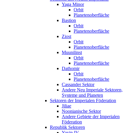
Yaga Minor
Orbit
Planetenoberfläche
Bastion
Orbit
Planetenoberfläche
Ziost
Orbit
Planetenoberfläche
Muunilinst
Orbit
Planetenoberfläche
Dathomir
Orbit
Planetenoberfläche
Cassander Sektor
Andere Neu Imperiale Sektoren,
Systeme und Planeten
Sektoren der Imperialen Föderation
Jiliae
Noonianische Sektor
Andere Gebiete der Imperialen
Föderation
Republik Sektoren
Yavin IV