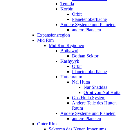
Tennda
Korbin
Orbit
Planetenoberfläche
Andere Systeme und Planeten
andere Planeten
Expansionsregion
Mid Rim
Mid Rim Regionen
Bothawui
Bothan Sektor
Kashyyyk
Orbit
Planetenoberfläche
Huttenraum
Nal Hutta
Nar Shaddaa
Orbit von Nal Hutta
Gos Hutta System
Andere Teile des Hutten
Raum
Andere Systeme und Planeten
andere Planeten
Outer Rim
Sektoren des Neuen Imperiums