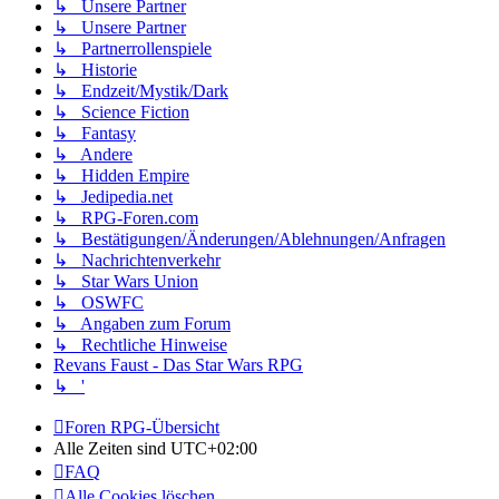
↳ Unsere Partner
↳ Unsere Partner
↳ Partnerrollenspiele
↳ Historie
↳ Endzeit/Mystik/Dark
↳ Science Fiction
↳ Fantasy
↳ Andere
↳ Hidden Empire
↳ Jedipedia.net
↳ RPG-Foren.com
↳ Bestätigungen/Änderungen/Ablehnungen/Anfragen
↳ Nachrichtenverkehr
↳ Star Wars Union
↳ OSWFC
↳ Angaben zum Forum
↳ Rechtliche Hinweise
Revans Faust - Das Star Wars RPG
↳ '
Foren RPG-Übersicht
Alle Zeiten sind
UTC+02:00
FAQ
Alle Cookies löschen