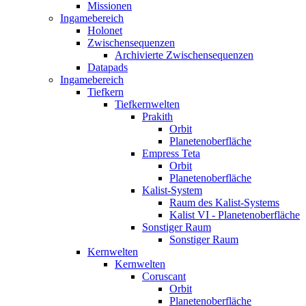
Missionen
Ingamebereich
Holonet
Zwischensequenzen
Archivierte Zwischensequenzen
Datapads
Ingamebereich
Tiefkern
Tiefkernwelten
Prakith
Orbit
Planetenoberfläche
Empress Teta
Orbit
Planetenoberfläche
Kalist-System
Raum des Kalist-Systems
Kalist VI - Planetenoberfläche
Sonstiger Raum
Sonstiger Raum
Kernwelten
Kernwelten
Coruscant
Orbit
Planetenoberfläche