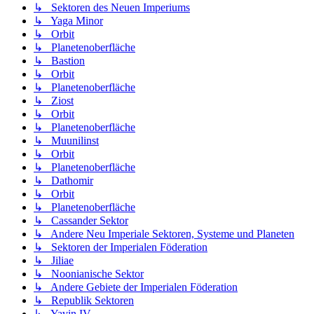
↳ Sektoren des Neuen Imperiums
↳ Yaga Minor
↳ Orbit
↳ Planetenoberfläche
↳ Bastion
↳ Orbit
↳ Planetenoberfläche
↳ Ziost
↳ Orbit
↳ Planetenoberfläche
↳ Muunilinst
↳ Orbit
↳ Planetenoberfläche
↳ Dathomir
↳ Orbit
↳ Planetenoberfläche
↳ Cassander Sektor
↳ Andere Neu Imperiale Sektoren, Systeme und Planeten
↳ Sektoren der Imperialen Föderation
↳ Jiliae
↳ Noonianische Sektor
↳ Andere Gebiete der Imperialen Föderation
↳ Republik Sektoren
↳ Yavin IV