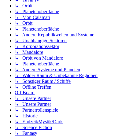
↳ Orbit
↳ Planetenoberfläche
↳ Mon Calamari
↳ Orbit
↳ Planetenoberfläche
↳ Andere Republikwelten und Systeme
↳ Unabhängige Sektoren
↳ Korporationssektor
↳ Mandalore
↳ Orbit von Mandalore
↳ Planetenoberfläche
↳ Andere Systeme und Planeten
↳ Wilder Raum & Unbekannte Regionen
↳ Sonstiger Raum / Schiffe
↳ Offline Treffen
Off Board
↳ Unsere Partner
↳ Unsere Partner
↳ Partnerrollenspiele
↳ Historie
↳ Endzeit/Mystik/Dark
↳ Science Fiction
↳ Fantasy