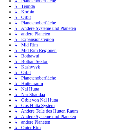
↳ Planetenoberfläche
↳ Tennda
↳ Korbin
↳ Orbit
↳ Planetenoberfläche
↳ Andere Systeme und Planeten
↳ andere Planeten
↳ Expansionsregion
↳ Mid Rim
↳ Mid Rim Regionen
↳ Bothawui
↳ Bothan Sektor
↳ Kashyyyk
↳ Orbit
↳ Planetenoberfläche
↳ Huttenraum
↳ Nal Hutta
↳ Nar Shaddaa
↳ Orbit von Nal Hutta
↳ Gos Hutta System
↳ Andere Teile des Hutten Raum
↳ Andere Systeme und Planeten
↳ andere Planeten
↳ Outer Rim