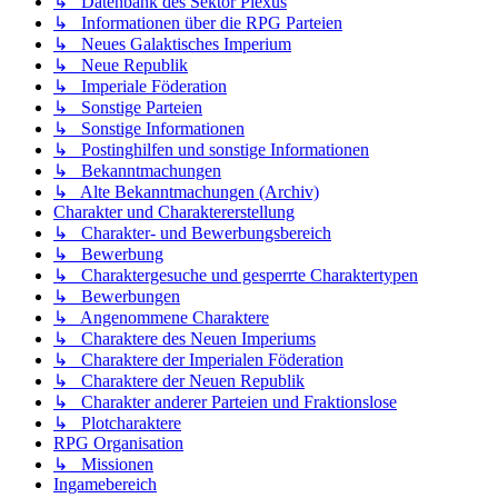
↳ Datenbank des Sektor Plexus
↳ Informationen über die RPG Parteien
↳ Neues Galaktisches Imperium
↳ Neue Republik
↳ Imperiale Föderation
↳ Sonstige Parteien
↳ Sonstige Informationen
↳ Postinghilfen und sonstige Informationen
↳ Bekanntmachungen
↳ Alte Bekanntmachungen (Archiv)
Charakter und Charaktererstellung
↳ Charakter- und Bewerbungsbereich
↳ Bewerbung
↳ Charaktergesuche und gesperrte Charaktertypen
↳ Bewerbungen
↳ Angenommene Charaktere
↳ Charaktere des Neuen Imperiums
↳ Charaktere der Imperialen Föderation
↳ Charaktere der Neuen Republik
↳ Charakter anderer Parteien und Fraktionslose
↳ Plotcharaktere
RPG Organisation
↳ Missionen
Ingamebereich