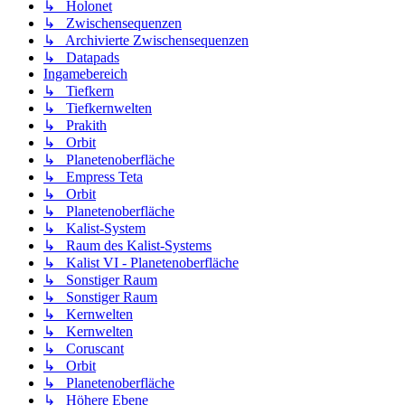
↳ Holonet
↳ Zwischensequenzen
↳ Archivierte Zwischensequenzen
↳ Datapads
Ingamebereich
↳ Tiefkern
↳ Tiefkernwelten
↳ Prakith
↳ Orbit
↳ Planetenoberfläche
↳ Empress Teta
↳ Orbit
↳ Planetenoberfläche
↳ Kalist-System
↳ Raum des Kalist-Systems
↳ Kalist VI - Planetenoberfläche
↳ Sonstiger Raum
↳ Sonstiger Raum
↳ Kernwelten
↳ Kernwelten
↳ Coruscant
↳ Orbit
↳ Planetenoberfläche
↳ Höhere Ebene