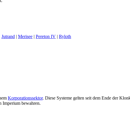
t.
|
Jutrand
|
Merisee
|
Pereton IV
|
Ryloth
schem
Korporationssektor
. Diese Systeme gelten seit dem Ende der Klon
n Imperium bewahren.