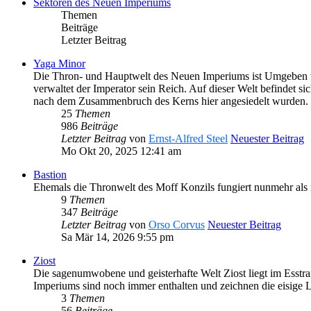
Sektoren des Neuen Imperiums
Themen
Beiträge
Letzter Beitrag
Yaga Minor
Die Thron- und Hauptwelt des Neuen Imperiums ist Umgeben vo
verwaltet der Imperator sein Reich. Auf dieser Welt befindet s
nach dem Zusammenbruch des Kerns hier angesiedelt wurden.
25
Themen
986
Beiträge
Letzter Beitrag
von
Ernst-Alfred Steel
Neuester Beitrag
Mo Okt 20, 2025 12:41 am
Bastion
Ehemals die Thronwelt des Moff Konzils fungiert nunmehr als 
9
Themen
347
Beiträge
Letzter Beitrag
von
Orso Corvus
Neuester Beitrag
Sa Mär 14, 2026 9:55 pm
Ziost
Die sagenumwobene und geisterhafte Welt Ziost liegt im Esstra
Imperiums sind noch immer enthalten und zeichnen die eisige 
3
Themen
56
Beiträge