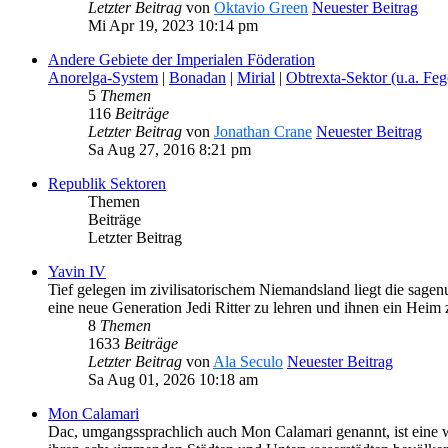
Letzter Beitrag
von
Oktavio Green
Neuester Beitrag
Mi Apr 19, 2023 10:14 pm
Andere Gebiete der Imperialen Föderation
Anorelga-System
|
Bonadan
|
Mirial
|
Obtrexta-Sektor (u.a. Fe
5
Themen
116
Beiträge
Letzter Beitrag
von
Jonathan Crane
Neuester Beitrag
Sa Aug 27, 2016 8:21 pm
Republik Sektoren
Themen
Beiträge
Letzter Beitrag
Yavin IV
Tief gelegen im zivilisatorischem Niemandsland liegt die sage
eine neue Generation Jedi Ritter zu lehren und ihnen ein Heim 
8
Themen
1633
Beiträge
Letzter Beitrag
von
Ala Seculo
Neuester Beitrag
Sa Aug 01, 2026 10:18 am
Mon Calamari
Dac, umgangssprachlich auch Mon Calamari genannt, ist eine w