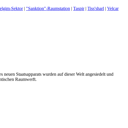
elgim-Sektor
|
"Sanktion"-Raumstation
|
Taspir
|
Tiss'sharl
|
Velcar
des neuen Staatsapparats wurden auf dieser Welt angesiedelt und
antischen Raumwerft.