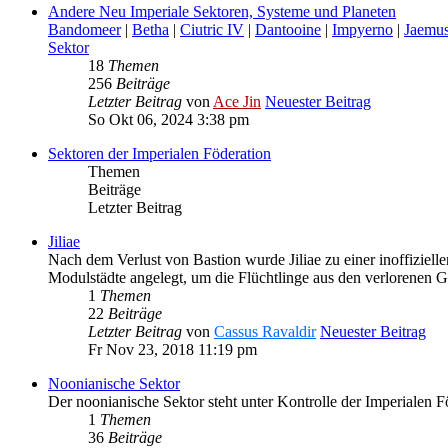
Andere Neu Imperiale Sektoren, Systeme und Planeten
Bandomeer
|
Betha
|
Ciutric IV
|
Dantooine
|
Impyerno
|
Jaemu
Sektor
18
Themen
256
Beiträge
Letzter Beitrag
von
Ace Jin
Neuester Beitrag
So Okt 06, 2024 3:38 pm
Sektoren der Imperialen Föderation
Themen
Beiträge
Letzter Beitrag
Jiliae
Nach dem Verlust von Bastion wurde Jiliae zu einer inoffiziell
Modulstädte angelegt, um die Flüchtlinge aus den verlorenen G
1
Themen
22
Beiträge
Letzter Beitrag
von
Cassus Ravaldir
Neuester Beitrag
Fr Nov 23, 2018 11:19 pm
Noonianische Sektor
Der noonianische Sektor steht unter Kontrolle der Imperialen F
1
Themen
36
Beiträge