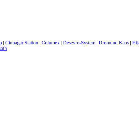
p
|
Cinnagar Station
|
Columex
|
Desevro-System
|
Dromund Kaas
|
Hij
soth