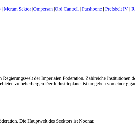
s
|
Meram Sektor
|
Ompersan
|
Ord Cantrell
|
Parshoone
|
Prefsbelt IV
|
R
en Regierungswelt der Imperialen Föderation. Zahlreiche Institutionen 
ebieten zu beherbergen Der Industrieplanet ist umgeben von einer gig
öderation. Die Hauptwelt des Seektors ist Noonar.