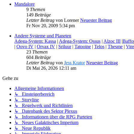
Mandalore
9
Themen
149
Beiträge
Letzter Beitrag
von
Lorener
Neuester Beitrag
Fr Nov 20, 2009 5:34 pm
Andere Systeme und Planeten
Adega-System: Kassa
|
Adega-System: Ossus
|
Alzoc III
|
Baffo
|
Oovo IV
|
Orvax IV
|
Sriluur
|
Tatooine
|
Telos
|
Thesme
|
Vin
23
Themen
604
Beiträge
Letzter Beitrag
von
Jess Krator
Neuester Beitrag
Di Mai 26, 2026 12:11 am
Gehe zu
Allgemeine Informationen
↳ Einsteigerbereich
↳ Storyline
↳ Regelwerk und Richtlinien
↳ Datenbank des Sektor Plexus
↳ Informationen über die RPG Parteien
↳ Neues Galaktisches Imperium
↳ Neue Republik
↳ Imperiale Föderation