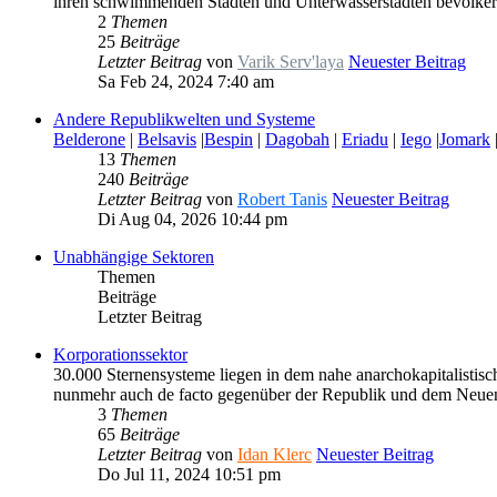
ihren schwimmenden Städten und Unterwasserstädten bevölker
2
Themen
25
Beiträge
Letzter Beitrag
von
Varik Serv'laya
Neuester Beitrag
Sa Feb 24, 2024 7:40 am
Andere Republikwelten und Systeme
Belderone
|
Belsavis
|
Bespin
|
Dagobah
|
Eriadu
|
Iego
|
Jomark
13
Themen
240
Beiträge
Letzter Beitrag
von
Robert Tanis
Neuester Beitrag
Di Aug 04, 2026 10:44 pm
Unabhängige Sektoren
Themen
Beiträge
Letzter Beitrag
Korporationssektor
30.000 Sternensysteme liegen in dem nahe anarchokapitalisti
nunmehr auch de facto gegenüber der Republik und dem Neue
3
Themen
65
Beiträge
Letzter Beitrag
von
Idan Klerc
Neuester Beitrag
Do Jul 11, 2024 10:51 pm