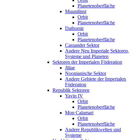
Orbit
Planetenoberfläche
Muunilinst
Orbit
Planetenoberfläche
Dathomir
Orbit
Planetenoberfläche
Cassander Sektor
Andere Neu Imperiale Sektoren,
Systeme und Planeten
Sektoren der Imperialen Föderation
Jiliae
Noonianische Sektor
Andere Gebiete der Imperialen
Föderation
Republik Sektoren
Yavin IV
Orbit
Planetenoberfläche
Mon Calamari
Orbit
Planetenoberfläche
Andere Republikwelten und
Systeme