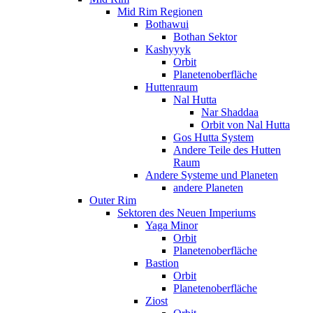
Mid Rim Regionen
Bothawui
Bothan Sektor
Kashyyyk
Orbit
Planetenoberfläche
Huttenraum
Nal Hutta
Nar Shaddaa
Orbit von Nal Hutta
Gos Hutta System
Andere Teile des Hutten
Raum
Andere Systeme und Planeten
andere Planeten
Outer Rim
Sektoren des Neuen Imperiums
Yaga Minor
Orbit
Planetenoberfläche
Bastion
Orbit
Planetenoberfläche
Ziost