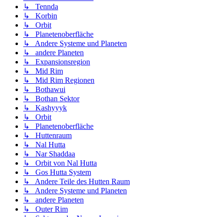
↳ Tennda
↳ Korbin
↳ Orbit
↳ Planetenoberfläche
↳ Andere Systeme und Planeten
↳ andere Planeten
↳ Expansionsregion
↳ Mid Rim
↳ Mid Rim Regionen
↳ Bothawui
↳ Bothan Sektor
↳ Kashyyyk
↳ Orbit
↳ Planetenoberfläche
↳ Huttenraum
↳ Nal Hutta
↳ Nar Shaddaa
↳ Orbit von Nal Hutta
↳ Gos Hutta System
↳ Andere Teile des Hutten Raum
↳ Andere Systeme und Planeten
↳ andere Planeten
↳ Outer Rim