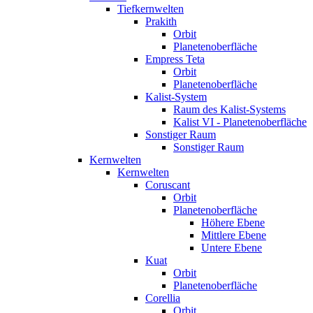
Tiefkernwelten
Prakith
Orbit
Planetenoberfläche
Empress Teta
Orbit
Planetenoberfläche
Kalist-System
Raum des Kalist-Systems
Kalist VI - Planetenoberfläche
Sonstiger Raum
Sonstiger Raum
Kernwelten
Kernwelten
Coruscant
Orbit
Planetenoberfläche
Höhere Ebene
Mittlere Ebene
Untere Ebene
Kuat
Orbit
Planetenoberfläche
Corellia
Orbit