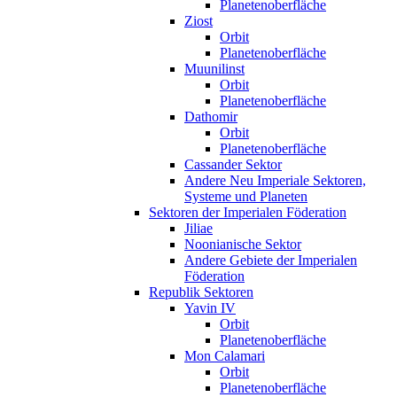
Planetenoberfläche
Ziost
Orbit
Planetenoberfläche
Muunilinst
Orbit
Planetenoberfläche
Dathomir
Orbit
Planetenoberfläche
Cassander Sektor
Andere Neu Imperiale Sektoren,
Systeme und Planeten
Sektoren der Imperialen Föderation
Jiliae
Noonianische Sektor
Andere Gebiete der Imperialen
Föderation
Republik Sektoren
Yavin IV
Orbit
Planetenoberfläche
Mon Calamari
Orbit
Planetenoberfläche