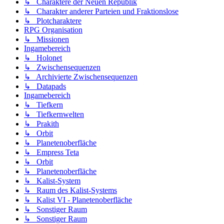
↳ Charaktere der Neuen Republik
↳ Charakter anderer Parteien und Fraktionslose
↳ Plotcharaktere
RPG Organisation
↳ Missionen
Ingamebereich
↳ Holonet
↳ Zwischensequenzen
↳ Archivierte Zwischensequenzen
↳ Datapads
Ingamebereich
↳ Tiefkern
↳ Tiefkernwelten
↳ Prakith
↳ Orbit
↳ Planetenoberfläche
↳ Empress Teta
↳ Orbit
↳ Planetenoberfläche
↳ Kalist-System
↳ Raum des Kalist-Systems
↳ Kalist VI - Planetenoberfläche
↳ Sonstiger Raum
↳ Sonstiger Raum