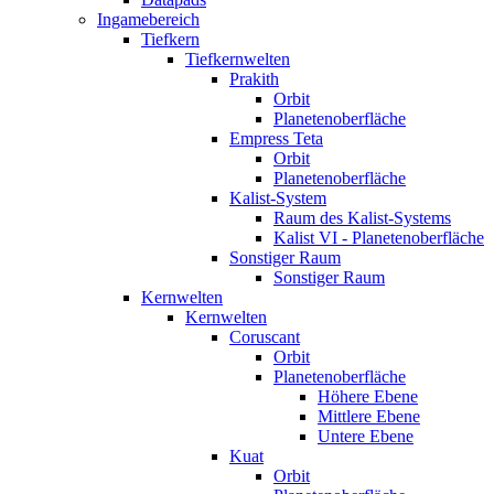
Ingamebereich
Tiefkern
Tiefkernwelten
Prakith
Orbit
Planetenoberfläche
Empress Teta
Orbit
Planetenoberfläche
Kalist-System
Raum des Kalist-Systems
Kalist VI - Planetenoberfläche
Sonstiger Raum
Sonstiger Raum
Kernwelten
Kernwelten
Coruscant
Orbit
Planetenoberfläche
Höhere Ebene
Mittlere Ebene
Untere Ebene
Kuat
Orbit