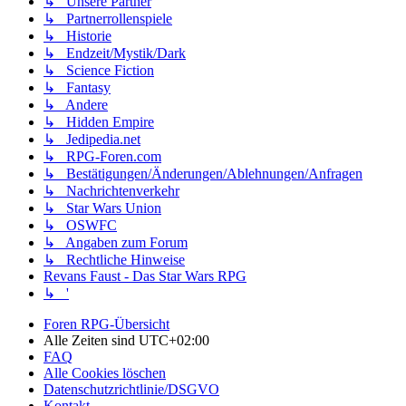
↳ Unsere Partner
↳ Partnerrollenspiele
↳ Historie
↳ Endzeit/Mystik/Dark
↳ Science Fiction
↳ Fantasy
↳ Andere
↳ Hidden Empire
↳ Jedipedia.net
↳ RPG-Foren.com
↳ Bestätigungen/Änderungen/Ablehnungen/Anfragen
↳ Nachrichtenverkehr
↳ Star Wars Union
↳ OSWFC
↳ Angaben zum Forum
↳ Rechtliche Hinweise
Revans Faust - Das Star Wars RPG
↳ '
Foren RPG-Übersicht
Alle Zeiten sind
UTC+02:00
FAQ
Alle Cookies löschen
Datenschutzrichtlinie/DSGVO
Kontakt