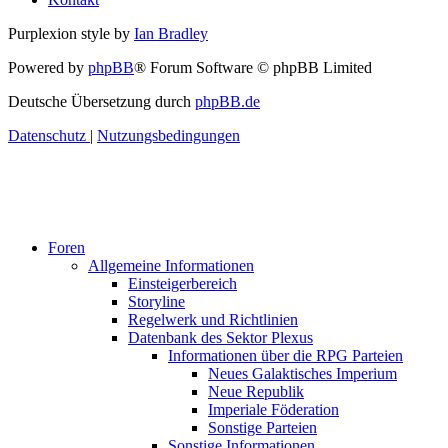
Purplexion style by
Ian Bradley
Powered by
phpBB
® Forum Software © phpBB Limited
Deutsche Übersetzung durch
phpBB.de
Datenschutz
|
Nutzungsbedingungen
Foren
Allgemeine Informationen
Einsteigerbereich
Storyline
Regelwerk und Richtlinien
Datenbank des Sektor Plexus
Informationen über die RPG Parteien
Neues Galaktisches Imperium
Neue Republik
Imperiale Föderation
Sonstige Parteien
Sonstige Informationen