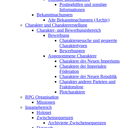
Postinghilfen und sonstige
Informationen
Bekanntmachungen
Alte Bekanntmachungen (Archiv)
Charakter und Charaktererstellung
Charakter- und Bewerbungsbereich
Bewerbung
Charaktergesuche und gesperrte
Charaktertypen
Bewerbungen
Angenommene Charaktere
Charaktere des Neuen Imperiums
Charaktere der Imperialen
Föderation
Charaktere der Neuen Republik
Charakter anderer Parteien und
Fraktionslose
Plotcharaktere
RPG Organisation
Missionen
Ingamebereich
Holonet
Zwischensequenzen
Archivierte Zwischensequenzen
Datapads