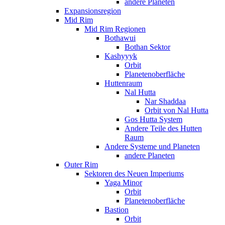
andere Planeten
Expansionsregion
Mid Rim
Mid Rim Regionen
Bothawui
Bothan Sektor
Kashyyyk
Orbit
Planetenoberfläche
Huttenraum
Nal Hutta
Nar Shaddaa
Orbit von Nal Hutta
Gos Hutta System
Andere Teile des Hutten
Raum
Andere Systeme und Planeten
andere Planeten
Outer Rim
Sektoren des Neuen Imperiums
Yaga Minor
Orbit
Planetenoberfläche
Bastion
Orbit