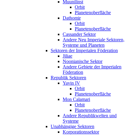
Muunilinst
Orbit
Planetenoberfläche
Dathomir
Orbit
Planetenoberfläche
Cassander Sektor
Andere Neu Imperiale Sektoren,
Systeme und Planeten
Sektoren der Imperialen Föderation
Jiliae
Noonianische Sektor
Andere Gebiete der Imperialen
Föderation
Republik Sektoren
Yavin IV
Orbit
Planetenoberfläche
Mon Calamari
Orbit
Planetenoberfläche
Andere Republikwelten und
Systeme
Unabhängige Sektoren
Korporationssektor