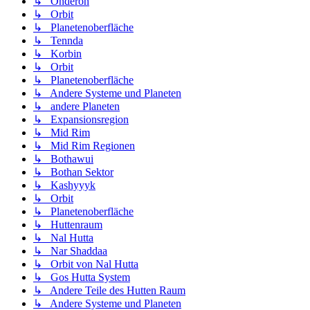
↳ Onderon
↳ Orbit
↳ Planetenoberfläche
↳ Tennda
↳ Korbin
↳ Orbit
↳ Planetenoberfläche
↳ Andere Systeme und Planeten
↳ andere Planeten
↳ Expansionsregion
↳ Mid Rim
↳ Mid Rim Regionen
↳ Bothawui
↳ Bothan Sektor
↳ Kashyyyk
↳ Orbit
↳ Planetenoberfläche
↳ Huttenraum
↳ Nal Hutta
↳ Nar Shaddaa
↳ Orbit von Nal Hutta
↳ Gos Hutta System
↳ Andere Teile des Hutten Raum
↳ Andere Systeme und Planeten