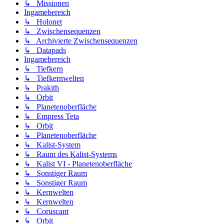
↳ Missionen
Ingamebereich
↳ Holonet
↳ Zwischensequenzen
↳ Archivierte Zwischensequenzen
↳ Datapads
Ingamebereich
↳ Tiefkern
↳ Tiefkernwelten
↳ Prakith
↳ Orbit
↳ Planetenoberfläche
↳ Empress Teta
↳ Orbit
↳ Planetenoberfläche
↳ Kalist-System
↳ Raum des Kalist-Systems
↳ Kalist VI - Planetenoberfläche
↳ Sonstiger Raum
↳ Sonstiger Raum
↳ Kernwelten
↳ Kernwelten
↳ Coruscant
↳ Orbit