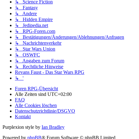
↳ Science Fiction
↳ Fantasy
↳ Andere
↳ Hidden Empire
↳ Jedipedia.net
↳ RPG-Foren.com
↳ Bestätigungen/Änderungen/Ablehnungen/Anfragen
↳ Nachrichtenverkehr
↳ Star Wars Union
↳ OSWFC
↳ Angaben zum Forum
↳ Rechtliche Hinweise
Revans Faust - Das Star Wars RPG
↳ '
Foren RPG-Übersicht
Alle Zeiten sind
UTC+02:00
FAQ
Alle Cookies löschen
Datenschutzrichtlinie/DSGVO
Kontakt
Purplexion style by
Ian Bradley
Powered by
phpBB
® Forum Software © phpBB Limited