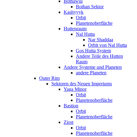
Bothawui
Bothan Sektor
Kashyyyk
Orbit
Planetenoberfläche
Huttenraum
Nal Hutta
Nar Shaddaa
Orbit von Nal Hutta
Gos Hutta System
Andere Teile des Hutten
Raum
Andere Systeme und Planeten
andere Planeten
Outer Rim
Sektoren des Neuen Imperiums
Yaga Minor
Orbit
Planetenoberfläche
Bastion
Orbit
Planetenoberfläche
Ziost
Orbit
Planetenoberfläche