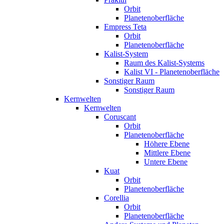
Orbit
Planetenoberfläche
Empress Teta
Orbit
Planetenoberfläche
Kalist-System
Raum des Kalist-Systems
Kalist VI - Planetenoberfläche
Sonstiger Raum
Sonstiger Raum
Kernwelten
Kernwelten
Coruscant
Orbit
Planetenoberfläche
Höhere Ebene
Mittlere Ebene
Untere Ebene
Kuat
Orbit
Planetenoberfläche
Corellia
Orbit
Planetenoberfläche