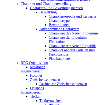
Charakter und Charaktererstellung
Charakter- und Bewerbungsbereich
Bewerbung
Charaktergesuche und gesperrte
Charaktertypen
Bewerbungen
Angenommene Charaktere
Charaktere des Neuen Imperiums
Charaktere der Imperialen
Föderation
Charaktere der Neuen Republik
Charakter anderer Parteien und
Fraktionslose
Plotcharaktere
RPG Organisation
Missionen
Ingamebereich
Holonet
Zwischensequenzen
Archivierte Zwischensequenzen
Datapads
Ingamebereich
Tiefkern
Tiefkernwelten
Prakith