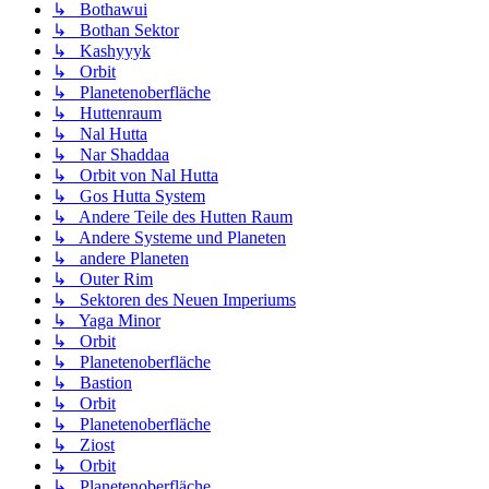
↳ Bothawui
↳ Bothan Sektor
↳ Kashyyyk
↳ Orbit
↳ Planetenoberfläche
↳ Huttenraum
↳ Nal Hutta
↳ Nar Shaddaa
↳ Orbit von Nal Hutta
↳ Gos Hutta System
↳ Andere Teile des Hutten Raum
↳ Andere Systeme und Planeten
↳ andere Planeten
↳ Outer Rim
↳ Sektoren des Neuen Imperiums
↳ Yaga Minor
↳ Orbit
↳ Planetenoberfläche
↳ Bastion
↳ Orbit
↳ Planetenoberfläche
↳ Ziost
↳ Orbit
↳ Planetenoberfläche