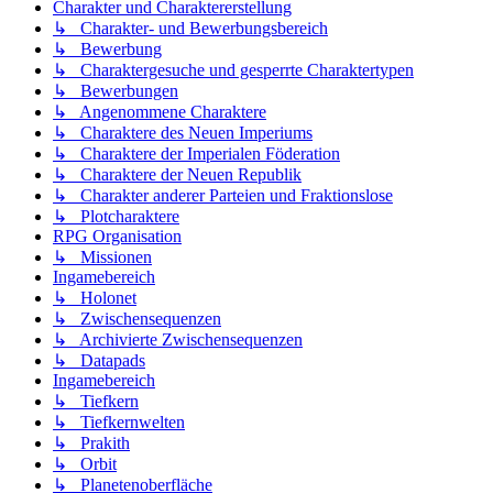
Charakter und Charaktererstellung
↳ Charakter- und Bewerbungsbereich
↳ Bewerbung
↳ Charaktergesuche und gesperrte Charaktertypen
↳ Bewerbungen
↳ Angenommene Charaktere
↳ Charaktere des Neuen Imperiums
↳ Charaktere der Imperialen Föderation
↳ Charaktere der Neuen Republik
↳ Charakter anderer Parteien und Fraktionslose
↳ Plotcharaktere
RPG Organisation
↳ Missionen
Ingamebereich
↳ Holonet
↳ Zwischensequenzen
↳ Archivierte Zwischensequenzen
↳ Datapads
Ingamebereich
↳ Tiefkern
↳ Tiefkernwelten
↳ Prakith
↳ Orbit
↳ Planetenoberfläche