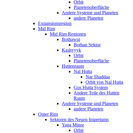
Orbit
Planetenoberfläche
Andere Systeme und Planeten
andere Planeten
Expansionsregion
Mid Rim
Mid Rim Regionen
Bothawui
Bothan Sektor
Kashyyyk
Orbit
Planetenoberfläche
Huttenraum
Nal Hutta
Nar Shaddaa
Orbit von Nal Hutta
Gos Hutta System
Andere Teile des Hutten
Raum
Andere Systeme und Planeten
andere Planeten
Outer Rim
Sektoren des Neuen Imperiums
Yaga Minor
Orbit