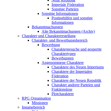
Neue Republik
Imperiale Föderation
Sonstige Parteien
Sonstige Informationen
Postinghilfen und sonstige
Informationen
Bekanntmachungen
Alte Bekanntmachungen (Archiv)
Charakter und Charaktererstellung
Charakter- und Bewerbungsbereich
Bewerbung
Charaktergesuche und gesperrte
Charaktertypen
Bewerbungen
Angenommene Charaktere
Charaktere des Neuen Imperiums
Charaktere der Imperialen
Föderation
Charaktere der Neuen Republik
Charakter anderer Parteien und
Fraktionslose
Plotcharaktere
RPG Organisation
Missionen
Ingamebereich