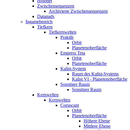
Holonet
Zwischensequenzen
Archivierte Zwischensequenzen
Datapads
Ingamebereich
Tiefkern
Tiefkernwelten
Prakith
Orbit
Planetenoberfläche
Empress Teta
Orbit
Planetenoberfläche
Kalist-System
Raum des Kalist-Systems
Kalist VI - Planetenoberfläche
Sonstiger Raum
Sonstiger Raum
Kernwelten
Kernwelten
Coruscant
Orbit
Planetenoberfläche
Höhere Ebene
Mittlere Ebene