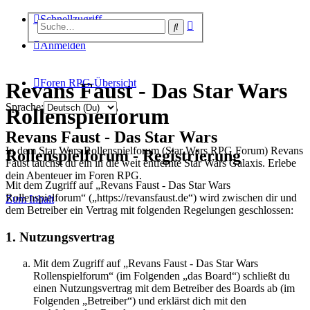
Schnellzugriff
Erweiterte
Suche
Suche
Anmelden
Foren RPG-Übersicht
Revans Faust - Das Star Wars
Sprache:
Rollenspielforum
Revans Faust - Das Star Wars
In dem Star Wars Rollenspielforum (Star Wars RPG Forum) Revans
Rollenspielforum - Registrierung
Faust tauchst du ein in die weit entfernte Star Wars Galaxis. Erlebe
dein Abenteuer im Foren RPG.
Mit dem Zugriff auf „Revans Faust - Das Star Wars
Rollenspielforum“ („https://revansfaust.de“) wird zwischen dir und
Zum Inhalt
dem Betreiber ein Vertrag mit folgenden Regelungen geschlossen:
1. Nutzungsvertrag
Mit dem Zugriff auf „Revans Faust - Das Star Wars
Rollenspielforum“ (im Folgenden „das Board“) schließt du
einen Nutzungsvertrag mit dem Betreiber des Boards ab (im
Folgenden „Betreiber“) und erklärst dich mit den