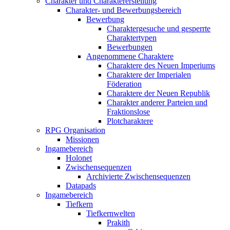
Charakter und Charaktererstellung
Charakter- und Bewerbungsbereich
Bewerbung
Charaktergesuche und gesperrte
Charaktertypen
Bewerbungen
Angenommene Charaktere
Charaktere des Neuen Imperiums
Charaktere der Imperialen
Föderation
Charaktere der Neuen Republik
Charakter anderer Parteien und
Fraktionslose
Plotcharaktere
RPG Organisation
Missionen
Ingamebereich
Holonet
Zwischensequenzen
Archivierte Zwischensequenzen
Datapads
Ingamebereich
Tiefkern
Tiefkernwelten
Prakith