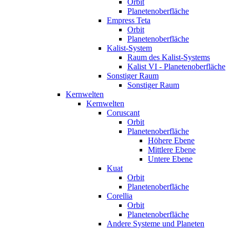
Orbit
Planetenoberfläche
Empress Teta
Orbit
Planetenoberfläche
Kalist-System
Raum des Kalist-Systems
Kalist VI - Planetenoberfläche
Sonstiger Raum
Sonstiger Raum
Kernwelten
Kernwelten
Coruscant
Orbit
Planetenoberfläche
Höhere Ebene
Mittlere Ebene
Untere Ebene
Kuat
Orbit
Planetenoberfläche
Corellia
Orbit
Planetenoberfläche
Andere Systeme und Planeten