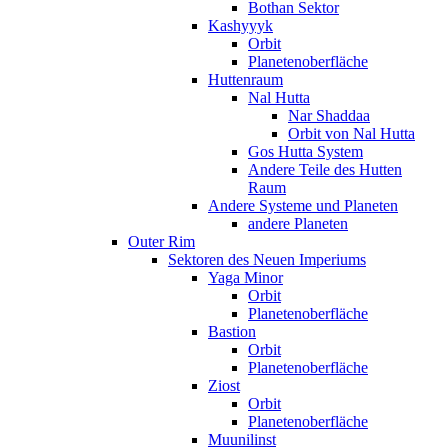
Bothan Sektor
Kashyyyk
Orbit
Planetenoberfläche
Huttenraum
Nal Hutta
Nar Shaddaa
Orbit von Nal Hutta
Gos Hutta System
Andere Teile des Hutten
Raum
Andere Systeme und Planeten
andere Planeten
Outer Rim
Sektoren des Neuen Imperiums
Yaga Minor
Orbit
Planetenoberfläche
Bastion
Orbit
Planetenoberfläche
Ziost
Orbit
Planetenoberfläche
Muunilinst