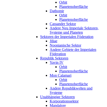
Orbit
Planetenoberfläche
Dathomir
Orbit
Planetenoberfläche
Cassander Sektor
Andere Neu Imperiale Sektoren,
Systeme und Planeten
Sektoren der Imperialen Föderation
Jiliae
Noonianische Sektor
Andere Gebiete der Imperialen
Föderation
Republik Sektoren
Yavin IV
Orbit
Planetenoberfläche
Mon Calamari
Orbit
Planetenoberfläche
Andere Republikwelten und
Systeme
Unabhängige Sektoren
Korporationssektor
Mandalore